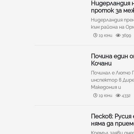
Нидерландия 
проток за ме
Нидерландия пре
към района на Ор
19 юни
3699
Почина един 
Кочани
Починал е Люпчо
инспектор в Дире
Македония и
19 юни
4332
Песков: Русия 
няма да прие
Кремъл заяви днес