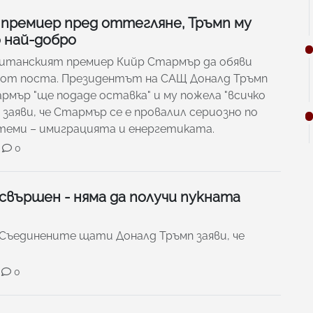
премиер пред оттегляне, Тръмп му
 най-добро
британският премиер Кийр Стармър да обяви
от поста. Президентът на САЩ Доналд Тръмп
армър "ще подаде оставка" и му пожела "всичко
 заяви, че Стармър се е провалил сериозно по
 теми – имиграцията и енергетиката.
0
 свършен - няма да получи пукната
Съединените щати Доналд Тръмп заяви, че
0