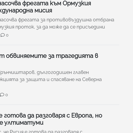
насочва фрегата към Ормузкия
ждународна мисия
насочва фрегата за противовъздушна отбрана
музкия проток, за да може да се присъедини
0
от обвиняемите за трагедията в
 Грънчиштаров, дългогодишен главен
кцията за защита и спасяване на Северна
0
е готова да разговаря с Европа, но
ме ултиматуми
, че Русия е готова да разговаря с