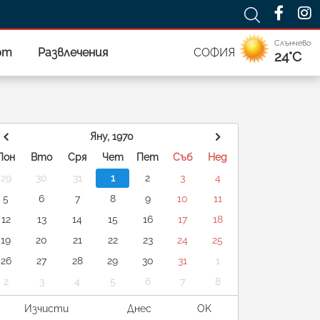
Слънчево
рт
Развлечения
СОФИЯ
24°C
Яну, 1970
Пон
Вто
Сря
Чет
Пет
Съб
Нед
29
30
31
1
2
3
4
5
6
7
8
9
10
11
12
13
14
15
16
17
18
19
20
21
22
23
24
25
26
27
28
29
30
31
1
2
3
4
5
6
7
8
Изчисти
Днес
OK