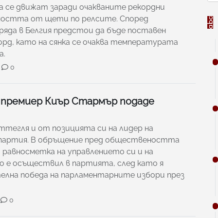
а се движат заради очакваните рекордни
ността от щети по релсите. Според
яда в Белгия предстои да бъде поставен
рд, като на сянка се очаква температурата
а.
0
премиер Киър Стармър подаде
 оттегля и от позицията си на лидер на
партия. В обръщение пред обществеността
равносметка на управлението си и на
о е осъществил в партията, след като я
телна победа на парламентарните избори през
0