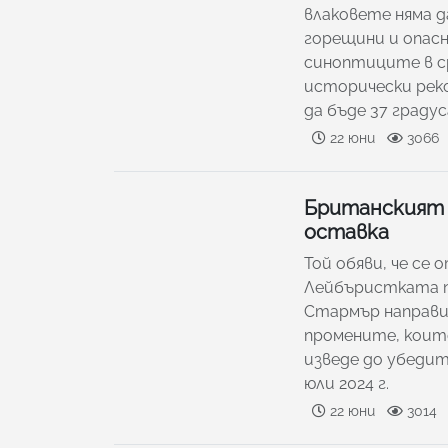
влаковете няма д
горещини и опас
синоптиците в ср
исторически реко
да бъде 37 градус
22 юни
3066
Британският 
оставка
Той обяви, че се
Лейбъристката 
Стармър направи 
промените, коит
изведе до убеди
юли 2024 г.
22 юни
3014