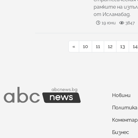
рамките на изпъ
от Исламабад.
19 юни
3847
«
10
11
12
13
14
Новини
Политика
Коментар
Бизнес