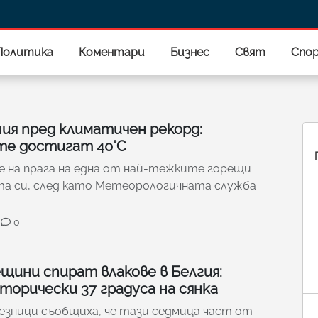
Политика
Коментари
Бизнес
Свят
Спо
ия пред климатичен рекорд:
е достигат 40°C
е на прага на една от най-тежките горещи
та си, след като Метеорологичната служба
0
щини спират влакове в Белгия:
торически 37 градуса на сянка
езници съобщиха, че тази седмица част от