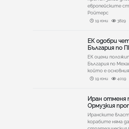
европейските стр
Ройтерс
19 юни
3829
ЕК одобри че
България по П
ЕК оцени положи
България по Меха
който е основния
19 юни
4019
Иран отменя 
Ормузкия прот
Иранските власти
корабите няма да
стратегическия 