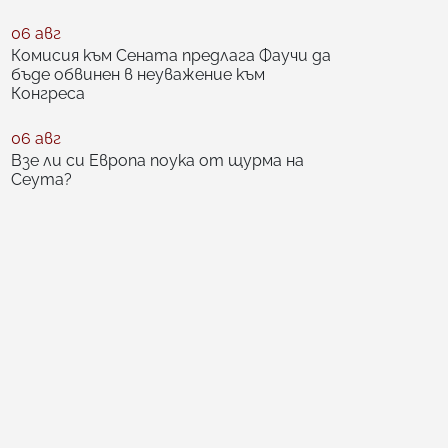
06 авг
Комисия към Сената предлага Фаучи да
бъде обвинен в неуважение към
Конгреса
06 авг
Взе ли си Европа поука от щурма на
Сеута?