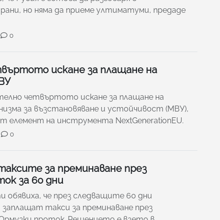
ани, но няма да приеме ултиматуми, предаде
0
твъртото искане за плащане на
ВУ
телно четвъртото искане за плащане на
низма за възстановяване и устойчивост (МВУ),
т елемент на инструмента NextGenerationEU.
0
таксите за преминаване през
ок за 60 дни
 обявиха, че през следващите 60 дни
 заплащат такси за преминаване през
Ормузки проток. Решението е взето в