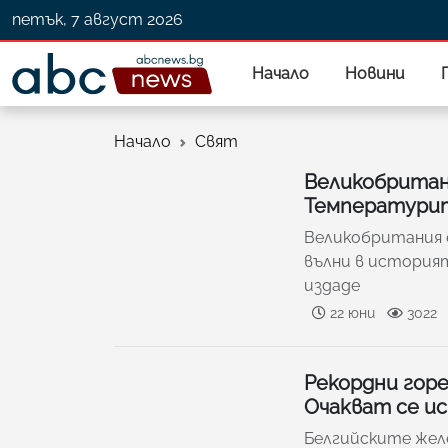
петък, 7 август 2026
Начало
Новини
Начало
Свят
Великобритан
Температурит
Великобритания 
вълни в история
издаде
22 юни
3022
Рекордни горе
Очакват се ис
Белгийските жел