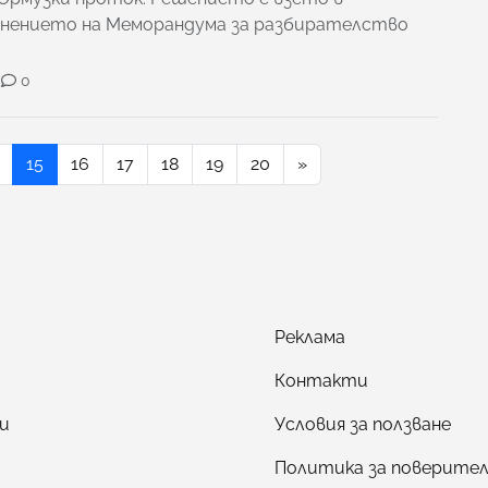
лнението на Меморандума за разбирателство
0
15
16
17
18
19
20
»
Реклама
Контакти
и
Условия за ползване
Политика за поверите