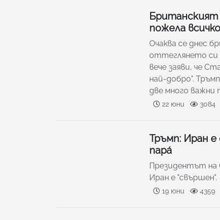
Британският 
пожела всичко
Очаква се днес 
оттеглянето си 
вече заяви, че Ст
най-добро". Тръмп
две много важни
22 юни
3084
Тръмп: Иран е
парá
Президентът на 
Иран е "свършен".
19 юни
4359