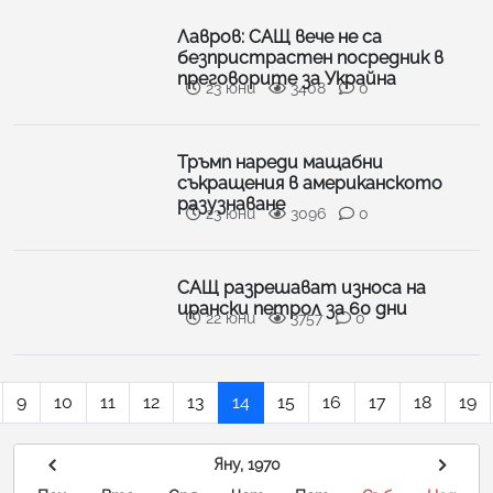
Лавров: САЩ вече не са
безпристрастен посредник в
преговорите за Украйна
23 юни
3408
0
Тръмп нареди мащабни
съкращения в американското
разузнаване
23 юни
3096
0
САЩ разрешават износа на
ирански петрол за 60 дни
22 юни
3757
0
9
10
11
12
13
14
15
16
17
18
19
Яну, 1970