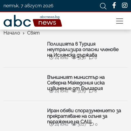
петък, 7 август 2026
Начало
Свят
Полицията в Турция
неутрализира опасни членове
на Ислямска държава
24 юни
3136
0
Външният министър на
Северна Македония иска
извинение от България
24 юни
3179
0
Иран обяви споразумението за
прекратяване на огъня за
поражение на САЩ
24 юни
3027
0