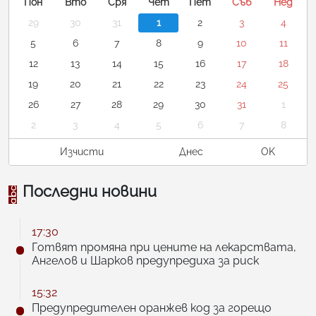
Пон
Вто
Сря
Чет
Пет
Съб
Нед
29
30
31
1
2
3
4
5
6
7
8
9
10
11
12
13
14
15
16
17
18
19
20
21
22
23
24
25
26
27
28
29
30
31
1
2
3
4
5
6
7
8
Изчисти
Днес
OK
Последни новини
17:30
Готвят промяна при цените на лекарствата,
Ангелов и Шарков предупредиха за риск
15:32
Предупредителен оранжев код за горещо