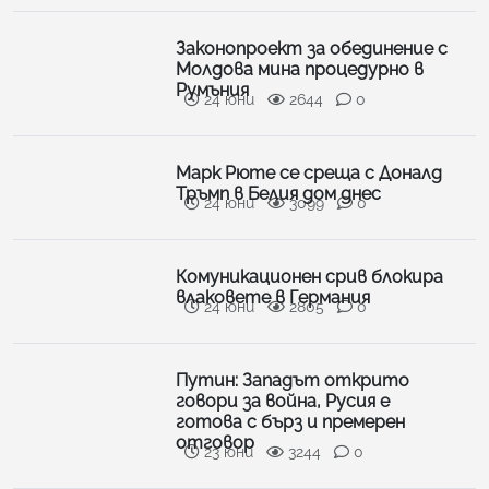
Законопроект за обединение с
Молдова мина процедурно в
Румъния
24 юни
2644
0
Марк Рюте се среща с Доналд
Тръмп в Белия дом днес
24 юни
3099
0
Комуникационен срив блокира
влаковете в Германия
24 юни
2805
0
Путин: Западът открито
говори за война, Русия е
готова с бърз и премерен
отговор
23 юни
3244
0