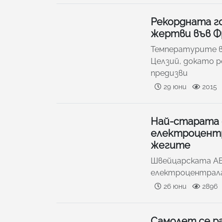
Рекордната го
жертви във Ф
Температурите в
Целзий, докато 
предизви
29 юни
2015
Най-старата
електроцентр
жегите
Швейцарската АЕ
електроцентрала 
26 юни
2896
Самолет се ра