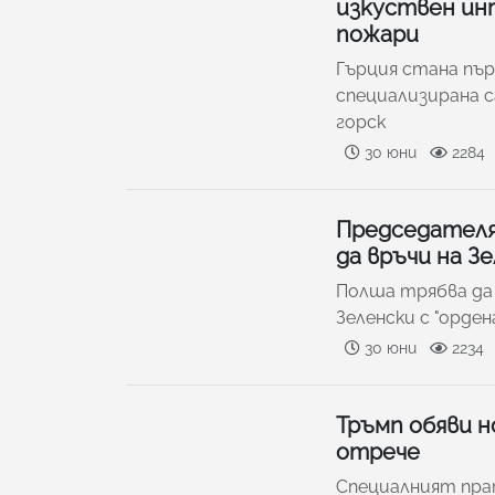
изкуствен ин
пожари
Гърция стана пър
специализирана 
горск
30 юни
2284
Председателя
да връчи на З
Полша трябва да
Зеленски с "орде
30 юни
2234
Тръмп обяви н
отрече
Специалният прат