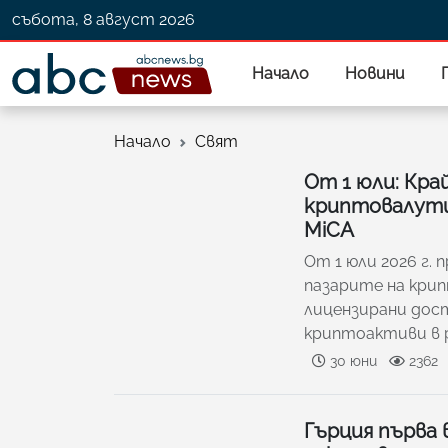
събота, 8 август 2026
Начало
Новини
Начало
Свят
От 1 юли: Кра
криптовалути
MiCA
От 1 юли 2026 г.
пазарите на крип
лицензирани дос
криптоактиви в 
30 юни
2362
Гърция първа