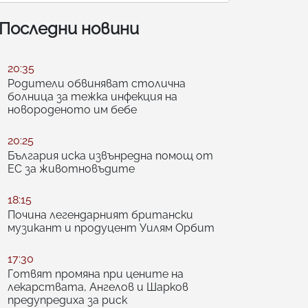
Последни новини
20:35
Родители обвиняват столична
болница за тежка инфекция на
новороденото им бебе
20:25
България иска извънредна помощ от
ЕС за животновъдите
18:15
Почина легендарният британски
музикант и продуцент Уилям Орбит
17:30
Готвят промяна при цените на
лекарствата, Ангелов и Шарков
предупредиха за риск