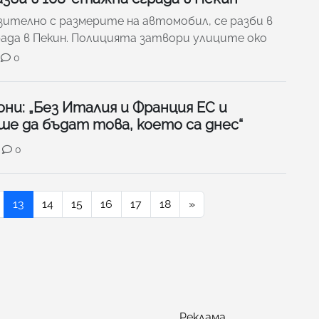
ително с размерите на автомобил, се разби в
ада в Пекин. Полицията затвори улиците око
0
ни: „Без Италия и Франция ЕС и
е да бъдат това, което са днес“
0
13
14
15
16
17
18
»
Реклама