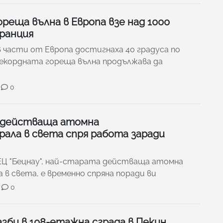
реща вълна в Европа взе над 1000
ранция
 части от Европа достигнаха 40 градуса по
рекордната гореща вълна продължава да
0
 действаща атомна
ала в света спря работа заради
Ц "Бецнау", най-старата действаща атомна
в света, е временно спряна поради ви
0
зби в 108-етажна сграда в Пекин