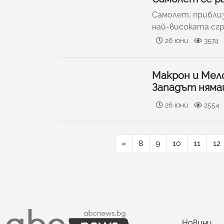
Самолет, приблиз
най-високата сгр
26 юни
3574
Макрон и Мело
Западът нямаш
26 юни
2554
«
8
9
10
11
12
Новини