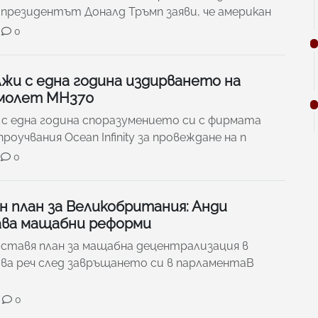
 президентът Доналд Тръмп заяви, че американ
0
жи с една година издирването на
амолет MH370
с една година споразумението си с фирмата
роучвания Ocean Infinity за провеждане на п
0
 план за Великобритания: Анди
ва мащабни реформи
ставя план за мащабна децентрализация в
ва реч след завръщането си в парламентаВ
0