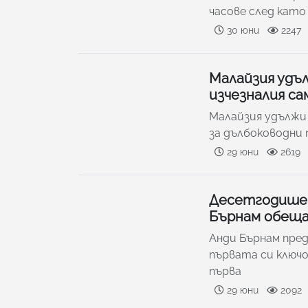
часове след като
30 юни
2247
Малайзия удъл
изчезналия с
Малайзия удължи 
за дълбоководни п
29 юни
2619
Десетгодишен
Бърнам обеща
Анди Бърнам пред
първата си ключо
първа
29 юни
2092