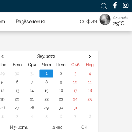
Слънчево
рт
Развлечения
СОФИЯ
29°C
Яну, 1970
Пон
Вто
Сря
Чет
Пет
Съб
Нед
29
30
31
1
2
3
4
5
6
7
8
9
10
11
12
13
14
15
16
17
18
19
20
21
22
23
24
25
26
27
28
29
30
31
1
2
3
4
5
6
7
8
Изчисти
Днес
OK