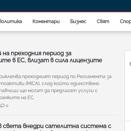
Политика
Коментари
Бизнес
Свят
Спо
й на преходния период за
те в ЕС, влизат в сила лицензите
 приключва преходният период по Регламента за
тоактиви (MiCA), след който единствено
тавчици ще могат да предлагат услуги с
рамките на ЕС.
0
 в света внедри сателитна система с