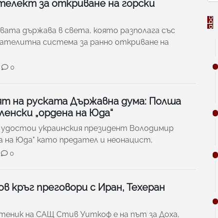
телект за откриване на горски
вата държава в света, която разполага със
сателитна система за ранно откриване на
0
т на руската Държавна дума: Полша
еленски „ордена на Юда“
 удостои украинския президент Володимир
на на Юда" като предател и неонацист,
0
ов кръг преговори с Иран, Техеран
еник на САЩ Стив Уиткоф е на път за Доха,