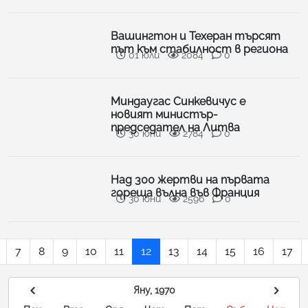
Вашингтон и Техеран търсят
път към стабилност в региона
01 юли
2084
0
Миндаугас Синкевичус е
новият министър-
председател на Литва
30 юни
2784
0
Над 300 жертви на първата
гореща вълна във Франция
30 юни
2596
0
7
8
9
10
11
12
13
14
15
16
17
Яну, 1970