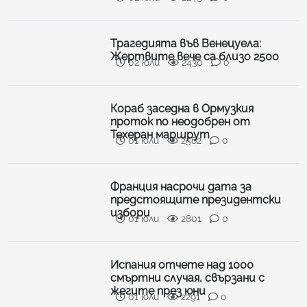
Трагедията във Венецуела:
Жертвите вече са близо 2500
02 юли
2430
0
Кораб заседна в Ормузкия
проток по неодобрен от
Техеран маршрут
01 юли
2562
0
Франция насрочи дата за
предстоящите президентски
избори
01 юли
2801
0
Испания отчете над 1000
смъртни случая, свързани с
жегите през юни
01 юли
2291
0