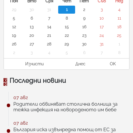
Пон
Вто
Сря
Чет
Пет
Съб
Нед
29
30
31
1
2
3
4
5
6
7
8
9
10
11
12
13
14
15
16
17
18
19
20
21
22
23
24
25
26
27
28
29
30
31
1
2
3
4
5
6
7
8
Изчисти
Днес
OK
Последни новини
07 авг
Родители обвиняват столична болница за
тежка инфекция на новороденото им бебе
07 авг
България иска извънредна помощ от ЕС за