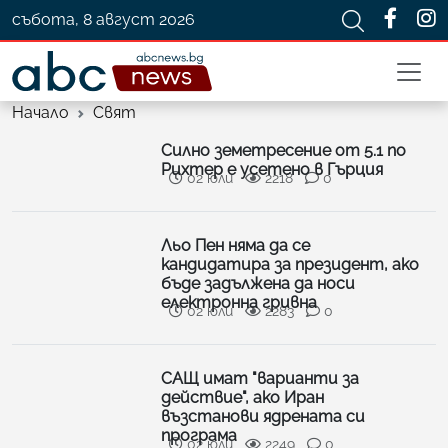
събота, 8 август 2026
Начало
Свят
Силно земетресение от 5.1 по
Рихтер е усетено в Гърция
02 юли
2218
0
Льо Пен няма да се
кандидатира за президент, ако
бъде задължена да носи
електронна гривна
02 юли
2283
0
САЩ имат "варианти за
действие", ако Иран
възстанови ядрената си
програма
02 юли
2249
0