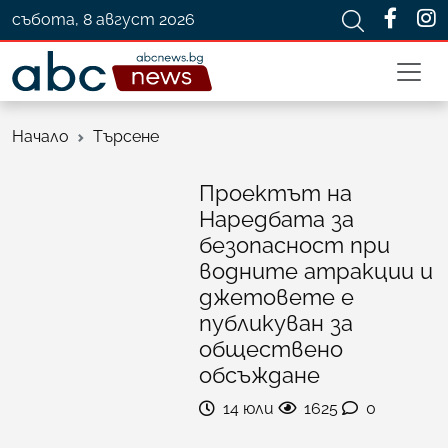
събота, 8 август 2026
Начало
Търсене
Проектът на
Наредбата за
безопасност при
водните атракции и
джетовете е
публикуван за
обществено
обсъждане
14 юли
1625
0