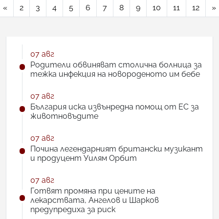
«
2
3
4
5
6
7
8
9
10
11
12
»
07 авг
Родители обвиняват столична болница за
тежка инфекция на новороденото им бебе
07 авг
България иска извънредна помощ от ЕС за
животновъдите
07 авг
Почина легендарният британски музикант
и продуцент Уилям Орбит
07 авг
Готвят промяна при цените на
лекарствата, Ангелов и Шарков
предупредиха за риск