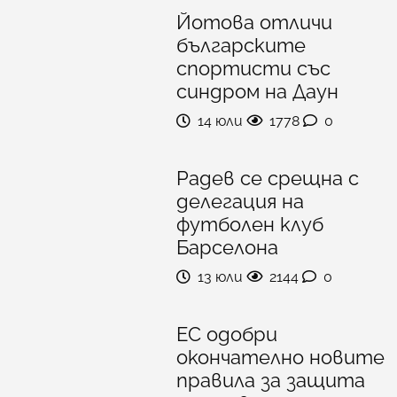
Йотова отличи
българските
спортисти със
синдром на Даун
14 юли
1778
0
Радев се срещна с
делегация на
футболен клуб
Барселона
13 юли
2144
0
ЕС одобри
окончателно новите
правила за защита