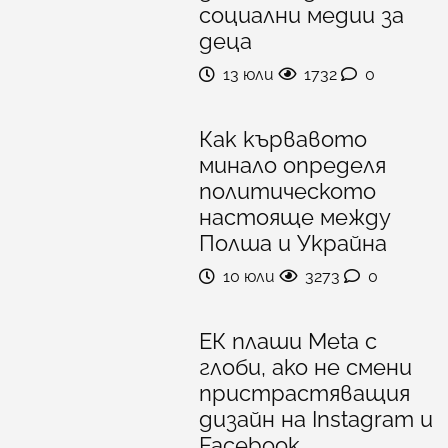
социални медии за
деца
13 юли
1732
0
Как кървавото
минало определя
политическото
настояще между
Полша и Украйна
10 юли
3273
0
ЕК плаши Meta с
глоби, ако не смени
пристрастяващия
дизайн на Instagram и
Facebook