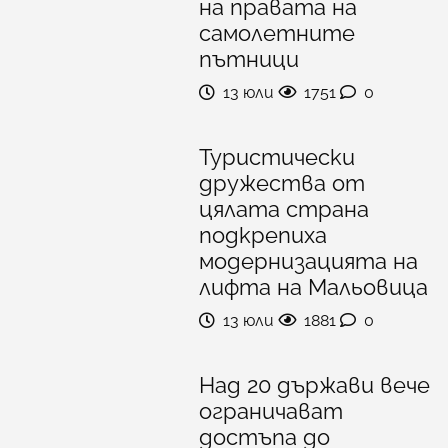
на правата на
самолетните
пътници
13 юли
1751
0
Туристически
дружества от
цялата страна
подкрепиха
модернизацията на
лифта на Мальовица
13 юли
1881
0
Над 20 държави вече
ограничават
достъпа до