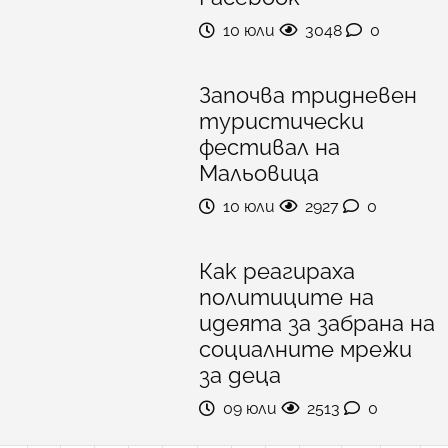
10 юли
3048
0
Започва тридневен
туристически
фестивал на
Мальовица
10 юли
2927
0
Как реагираха
политиците на
идеята за забрана на
социалните мрежи
за деца
09 юли
2513
0