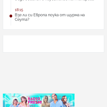
18:15
Взе ли си Европа поука от щурма на
Сеута?
АНКЕТА