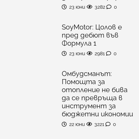
23 юни
3282
0
SoyMotor: Цолов е
пред дебют във
Формула 1
23 юни
2981
0
Омбудсманът:
Помощта за
отопление не бива
да се превръща в
инструмент за
бюджетни икономии
22 юни
3221
0