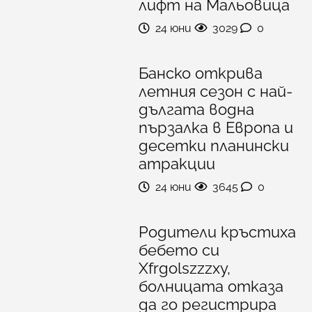
лифт на Мальовица
24 юни
3029
0
Банско открива
летния сезон с най-
дългата водна
пързалка в Европа и
десетки планински
атракции
24 юни
3645
0
Родители кръстиха
бебето си
Xfrgolszzzxy,
болницата отказа
да го регистрира