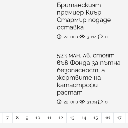
Британският
премиер Киър
Стармър подаде
оставка
22 юни
3014
0
523 млн. лв. стоят
във Фонда за пътна
безопасност, а
жертвите на
катастрофи
растат
22 юни
3109
0
7
8
9
10
11
12
13
14
15
16
17