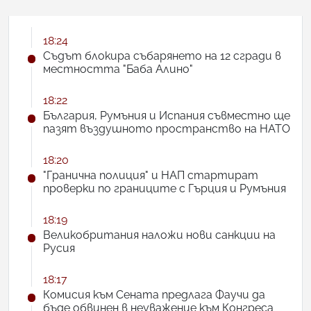
18:24
Съдът блокира събарянето на 12 сгради в
местността "Баба Алино"
18:22
България, Румъния и Испания съвместно ще
пазят въздушното пространство на НАТО
18:20
"Гранична полиция" и НАП стартират
проверки по границите с Гърция и Румъния
18:19
Великобритания наложи нови санкции на
Русия
18:17
Комисия към Сената предлага Фаучи да
бъде обвинен в неуважение към Конгреса