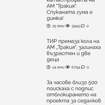
АМ "Тракия":
Спуканата гума е
димка!
25 юни
3945
0
ТИР премаза кола на
АМ „Тракия“, загинаха
възрастен и две
деца
24 юни
6794
0
За часове близо 500
поискаха с подпис
отблокирането на
проекта за седалков