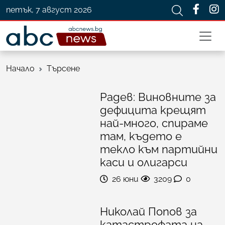
петък, 7 август 2026
Начало
Търсене
Радев: Виновните за
дефицита крещят
най-много, спираме
там, където е
текло към партийни
каси и олигарси
26 юни
3209
0
Николай Попов за
катастрофата на