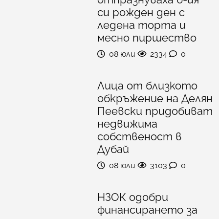
си рожден ден с
ледена торта и
месно пиршество
08 юли
2334
0
Лица от близкото
обкръжение на Делян
Пеевски придобиват
недвижима
собственост в
Дубай
08 юли
3103
0
НЗОК одобри
финансирането за