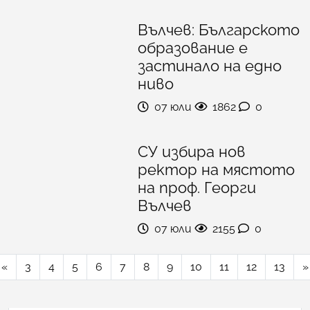
Вълчев: Българското
образование е
застинало на едно
ниво
07 юли
1862
0
СУ избира нов
ректор на мястото
на проф. Георги
Вълчев
07 юли
2155
0
«
3
4
5
6
7
8
9
10
11
12
13
»