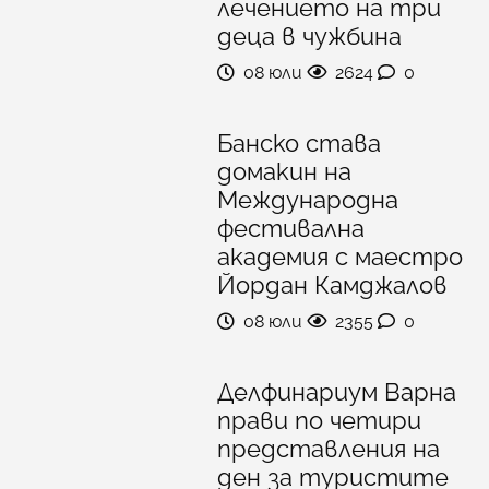
лечението на три
деца в чужбина
08 юли
2624
0
Банско става
домакин на
Международна
фестивална
академия с маестро
Йордан Камджалов
08 юли
2355
0
Делфинариум Варна
прави по четири
представления на
ден за туристите