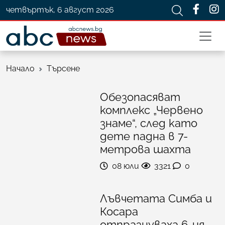
четвъртък, 6 август 2026
Начало
Търсене
Обезопасяват
комплекс „Червено
знаме“, след като
дете падна в 7-
метрова шахта
08 юли
3321
0
Лъвчетата Симба и
Косара
отпразнуваха 6-ия