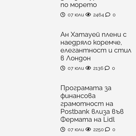
по морето
07 юли
2464
0
Ан Хатауей плени с
наедряло коремче,
елегантност и стил
в Лондон
07 юли
2136
0
Програмата за
финансова
грамотност на
Postbank влиза във
Фермата на Lidl
07 юли
2250
0