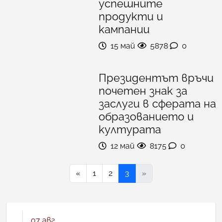
успешните
продукти и
кампании
15 май
5878
0
Президентът връчи
почетен знак за
заслуги в сферата на
образованието и
културата
12 май
8175
0
«
1
2
3
»
07 авг