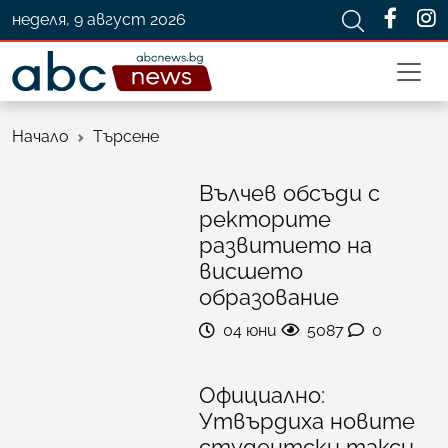
неделя, 9 август 2026
Начало
Търсене
Вълчев обсъди с
ректорите
развитието на
висшето
образование
04 юни
5087
0
Официално:
Утвърдиха новите
студентски такси