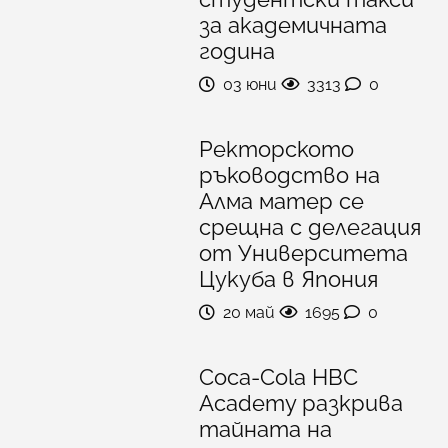
за академичната
година
03 юни
3313
0
Ректорското
ръководство на
Алма матер се
срещна с делегация
от Университета
Цукуба в Япония
20 май
1695
0
Coca-Cola HBC
Academy разкрива
тайната на