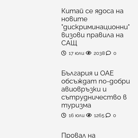
Китай се ядоса на
новите
"дискриминационни"
визови правила на
САЩ
17 юли
2038
0
България и ОАЕ
обсъждат по-добри
авиовръзки и
сътрудничество в
туризма
16 юли
1265
0
Провал на