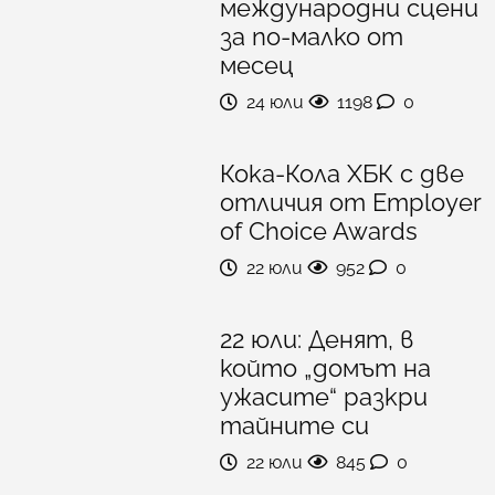
международни сцени
за по-малко от
месец
24 юли
1198
0
Кока-Кола ХБК с две
отличия от Employer
of Choice Awards
22 юли
952
0
22 юли: Денят, в
който „домът на
ужасите“ разкри
тайните си
22 юли
845
0