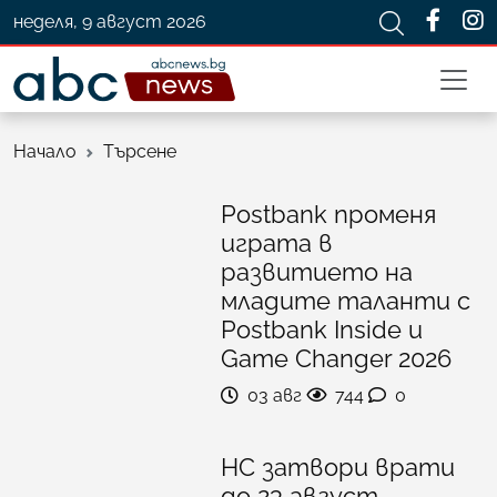
неделя, 9 август 2026
Начало
Търсене
Postbank променя
играта в
развитието на
младите таланти с
Postbank Inside и
Game Changer 2026
03 авг
744
0
НС затвори врати
до 23 август,