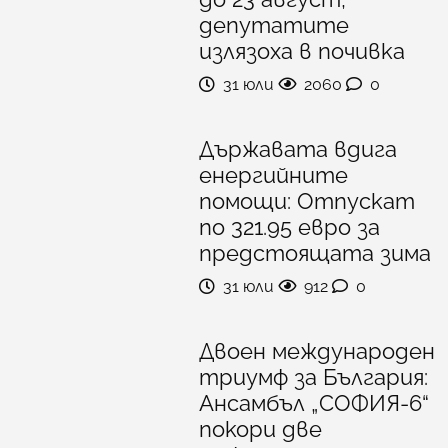
депутатите
излязоха в почивка
31 юли
2060
0
Държавата вдига
енергийните
помощи: Отпускат
по 321.95 евро за
предстоящата зима
31 юли
912
0
Двоен международен
триумф за България:
Ансамбъл „СОФИЯ-6“
покори две