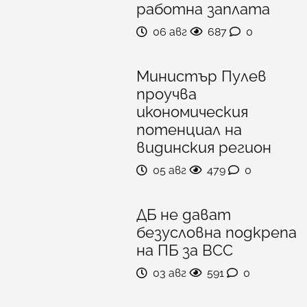
работна заплата
06 авг
687
0
Министър Пулев
проучва
икономическия
потенциал на
видинския регион
05 авг
479
0
ДБ не дават
безусловна подкрепа
на ПБ за ВСС
03 авг
591
0