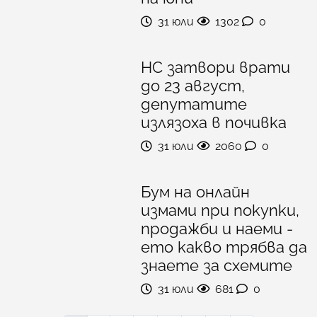
31 юли
1302
0
НС затвори врати
до 23 август,
депутатите
излязоха в почивка
31 юли
2060
0
Бум на онлайн
измами при покупки,
продажби и наеми -
ето какво трябва да
знаете за схемите
31 юли
681
0