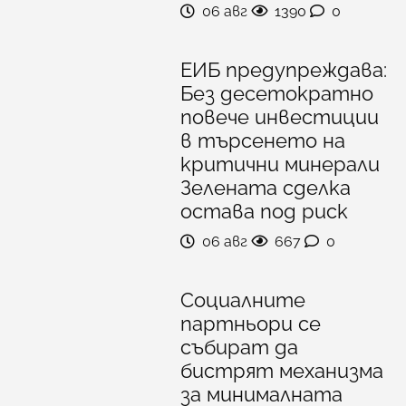
06 авг
1390
0
ЕИБ предупреждава:
Без десетократно
повече инвестиции
в търсенето на
критични минерали
Зелената сделка
остава под риск
06 авг
667
0
Социалните
партньори се
събират да
бистрят механизма
за минималната