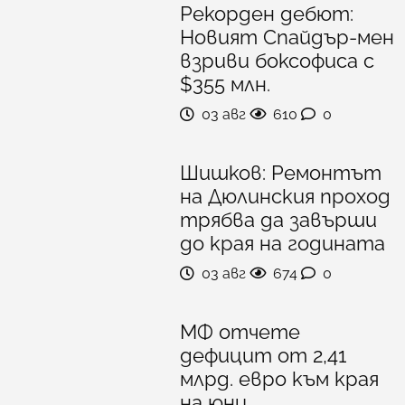
Рекорден дебют:
Новият Спайдър-мен
взриви боксофиса с
$355 млн.
03 авг
610
0
Шишков: Ремонтът
на Дюлинския проход
трябва да завърши
до края на годината
03 авг
674
0
МФ отчете
дефицит от 2,41
млрд. евро към края
на юни