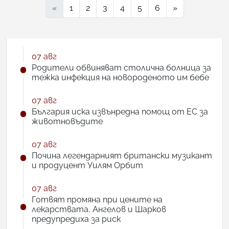
«
1
2
3
4
5
6
»
07 авг
Родители обвиняват столична болница за
тежка инфекция на новороденото им бебе
07 авг
България иска извънредна помощ от ЕС за
животновъдите
07 авг
Почина легендарният британски музикант
и продуцент Уилям Орбит
07 авг
Готвят промяна при цените на
лекарствата, Ангелов и Шарков
предупредиха за риск