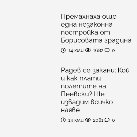
Премахнаха още
една незаконна
постройка от
Борисовата градина
14 юли
1682
0
Радев се закани: Кой
и как плати
полетите на
Пеевски? Ще
извадим всичко
наяве
14 юли
2081
0