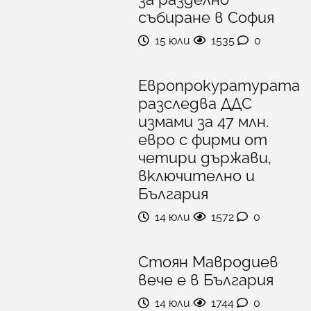
събиране в София
15 юли
1535
0
Европрокуратурата
разследва ДДС
измами за 47 млн.
евро с фирми от
четири държави,
включително и
България
14 юли
1572
0
Стоян Мавродиев
вече е в България
14 юли
1744
0