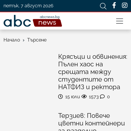
петък, 7 август 2026
Начало
Търсене
Крясъци и обвинения:
Пълен хаос на
срещата между
студентите от
НАТФИЗ и ректора
15 юли
1573
0
Терзиев: Повече
цветни контейнери
за разделно