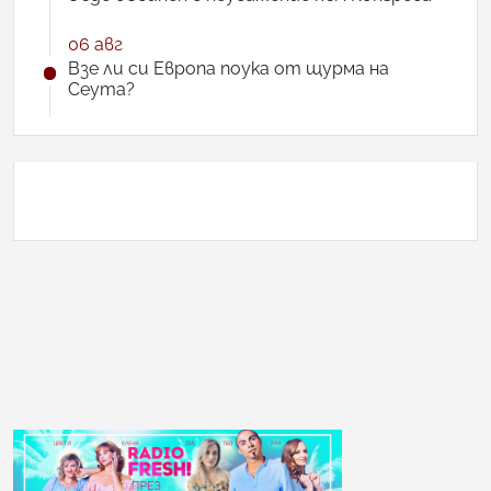
06 авг
Взе ли си Европа поука от щурма на
Сеута?
АНКЕТА