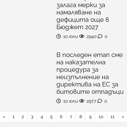
залага мерки за
намаляване на
дефицита още в
Бюджет 2027
10 юли
2940
0
В последен етап сме
на наказателна
процедура за
неизпълнение на
директива на ЕС за
битовите отпадъци
10 юли
2977
0
«
1
2
3
4
5
6
7
8
9
10
11
»