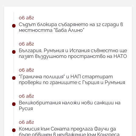
06 авг
Съдът блокира събарянето на 12 сгради в
местността "Баба Алино"
06 авг
България, Румъния и Испания съвместно ще
пазят въздушното пространство на НАТО
06 авг
"Гранична полиция" и НАП стартират
проверки по границите с Гърция и Румъния
06 авг
Великобритания наложи нови санкции на
Русия
06 авг
Комисия към Сената предлага Фаучи да
бъде обвинен в неуважение към Конгреса