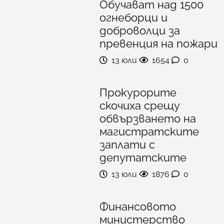
Обучават над 1500
огнеборци и
доброволци за
превенция на пожари
13 юли
1654
0
Прокурорите
скочиха срещу
обвързването на
магистратските
заплати с
депутатските
13 юли
1876
0
Финансовото
министерство