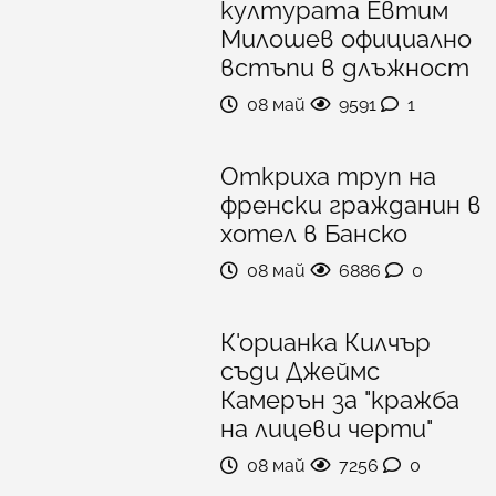
културата Евтим
Милошев официално
встъпи в длъжност
08 май
9591
1
Откриха труп на
френски гражданин в
хотел в Банско
08 май
6886
0
К'орианка Килчър
съди Джеймс
Камерън за "кражба
на лицеви черти"
08 май
7256
0