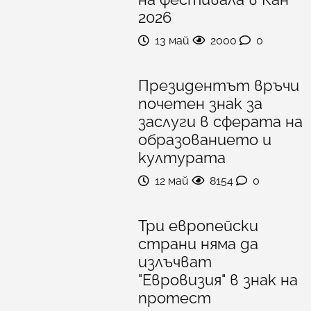
2026
13 май
2000
0
Президентът връчи
почетен знак за
заслуги в сферата на
образованието и
културата
12 май
8154
0
Три европейски
страни няма да
излъчват
"Евровизия" в знак на
протест