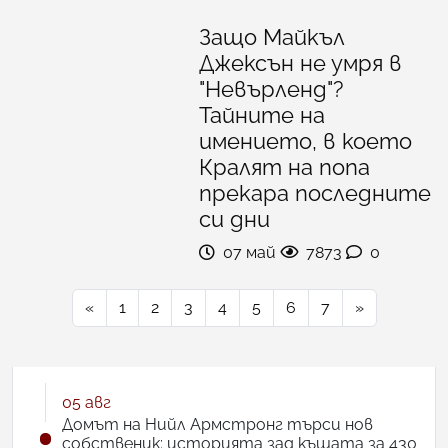
Защо Майкъл
Джексън не умря в
"Невърленд"?
Тайните на
имението, в което
Кралят на попа
прекара последните
си дни
07 май
7873
0
«
1
2
3
4
5
6
7
»
05 авг
Домът на Нийл Армстронг търси нов
собственик: историята зад къщата за 430