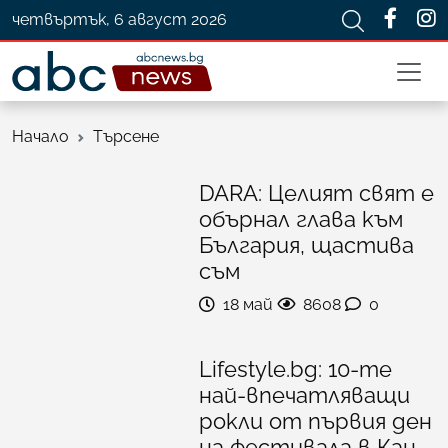
четвъртък, 6 август 2026
Начало
Търсене
DARA: Целият свят е
обърнал глава към
България, щастива
съм
18 май
8608
0
Lifestyle.bg: 10-те
най-впечатляващи
рокли от първия ден
на фестивала в Кан