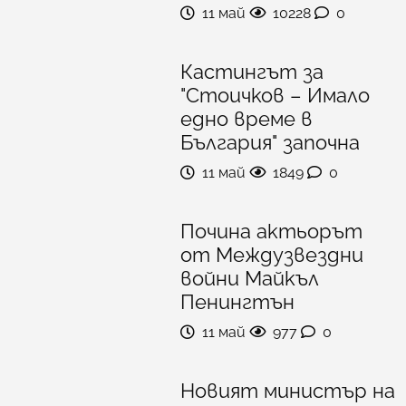
11 май
10228
0
Кастингът за
"Стоичков – Имало
едно време в
България" започна
11 май
1849
0
Почина актьорът
от Междузвездни
войни Майкъл
Пенингтън
11 май
977
0
Новият министър на