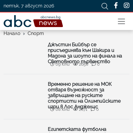
петък, 7 август 2026
Начало
Спорт
Джъстин Бийбър се
присъединява към Шакира и
Мадона за шоуто на финала на
Световното първенство
09 юли
2656
0
Временно решение на МОК
отваря възможност за
завръщане на руските
спортисти на Олимпийските
игри в Лос Анджелис
08 юли
2671
0
Египетската футболна