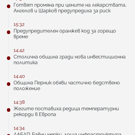
Готвят промяна при цените на лекарствата,
Ангелов и Шарков предупредиха за риск
15:32
Предупредителен оранжев код за горещо
време
14:42
Столична община гради нова инвестиционна
политика
14:40
Община Перник обяви частично бедствено
положение
14:38
Жегите поставиха редица температурни
рекорди в Европа
14:34
ДАБДП: Бавни мерки, лоша инфраструктура,