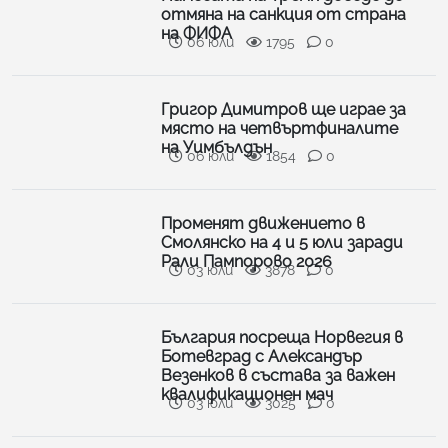
отмяна на санкция от страна
на ФИФА
06 юли
1795
0
Григор Димитров ще играе за
място на четвъртфиналите
на Уимбълдън
06 юли
1854
0
Променят движението в
Смолянско на 4 и 5 юли заради
Рали Пампорово 2026
03 юли
3878
0
България посреща Норвегия в
Ботевград с Александър
Везенков в състава за важен
квалификационен мач
03 юли
3025
0