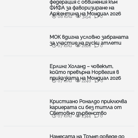
федерация с обвинения към
ФИФА за фаворизиране на
Аржентина на Мондиал 2026
08 юли
3154
0
МОК вдигна условно забраната
за участие на руски атлети
07 юли
2626
0
Ерлинг Холанд – човекът,
който превърна Норвегия в
приказката на Мондиал 2026
07 юли
2240
0
Кристиано Роналдо приключва
кариерата си без титла от
Световно първенство
07 юли
2344
0
Намесата на Тръмп доведе до