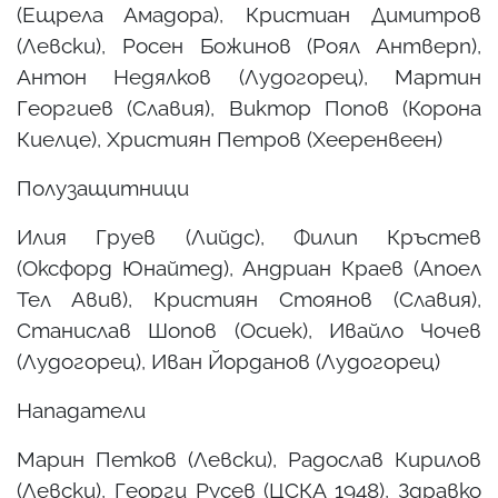
(Ещрела Амадора), Кристиан Димитров
(Левски), Росен Божинов (Роял Антверп),
Антон Недялков (Лудогорец), Мартин
Георгиев (Славия), Виктор Попов (Корона
Киелце), Християн Петров (Хееренвеен)
Полузащитници
Илия Груев (Лийдс), Филип Кръстев
(Оксфорд Юнайтед), Андриан Краев (Апоел
Тел Авив), Кристиян Стоянов (Славия),
Станислав Шопов (Осиек), Ивайло Чочев
(Лудогорец), Иван Йорданов (Лудогорец)
Нападатели
Марин Петков (Левски), Радослав Кирилов
(Левски), Георги Русев (ЦСКА 1948), Здравко