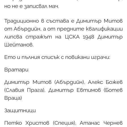
но не е записвал мач.
Традиционно в състава е Димитър Митов
от Абърдийн, а от предните квалификации
липсва стражът на ЦСКА 1948 Димитър
Шейтанов.
Ето и пълния списък с повикани играчи:
Вратари
Димитър Митов (Абърдийн), Алекс Божев
(Славия Прага), Димитър Евтимов (Ботев
Враца)
Защитници
Петко Христов (Специя), Атанас Чернев