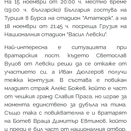
На 15 ноември от 20:00 ч. местно време
(19:00 ч. българско) България гостува на
Турция в Бурса на стадион "Ататюрк", а на
18 ноември от 21:45 ч. посреща Грузия на
Националния стадион "Васил Левски".
Най-интересна е ситуацията при
вратарския пост, където Светослав
Вуцов от Левски реши да се откаже от
участието си, а Иван Дюлгеров получи
тежка контузия. В състава е повикан
младият страж Алекс Божев, който е част
от чешкия гранд Славия Прага, но играе за
момента единствено за дубъла на тима.
Също така с повиквателна е и вратарят
на Ботев Враца Димитър Евтимов, който
и преди е бил част от националния отбор,