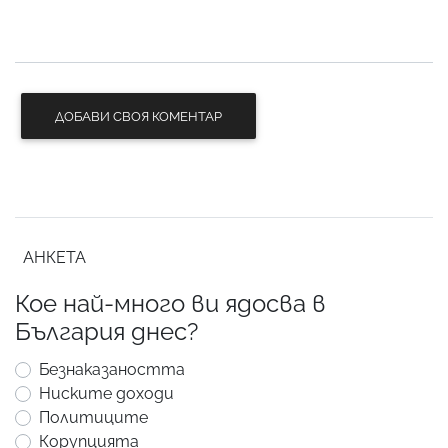
ДОБАВИ СВОЯ КОМЕНТАР
АНКЕТА
Кое най-много ви ядосва в
България днес?
Безнаказаността
Ниските доходи
Политиците
Корупцията