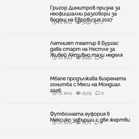
Григор Димитров призна за
неофициални разговори за
водещ на Евровизия 2027
01 юли
3692
0
Летният театър в Бургас
дава старт на Нестле за
Живей Активно тази неделя
01 юли
2646
0
Мбапе продължава вихрената
гонитба с Меси на Мондиал
2026
01 юли
2505
0
Футболната еуфория в
Мексико завърши с две жертви
01 юли
2276
0