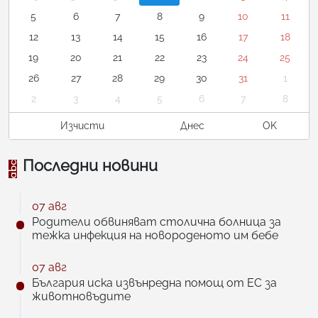
5
6
7
8
9
10
11
12
13
14
15
16
17
18
19
20
21
22
23
24
25
26
27
28
29
30
31
1
2
3
4
5
6
7
8
Изчисти
Днес
OK
Последни новини
07 авг
Родители обвиняват столична болница за
тежка инфекция на новороденото им бебе
07 авг
България иска извънредна помощ от ЕС за
животновъдите