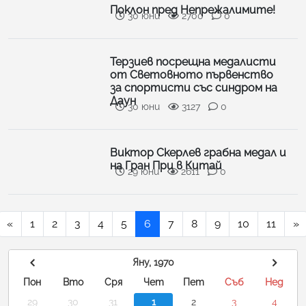
Поклон пред Непрежалимите!
30 юни
2700
0
Терзиев посрещна медалисти
от Световното първенство
за спортисти със синдром на
Даун
30 юни
3127
0
Виктор Скерлев грабна медал и
на Гран При в Китай
29 юни
2611
0
«
1
2
3
4
5
6
7
8
9
10
11
»
Яну, 1970
Пон
Вто
Сря
Чет
Пет
Съб
Нед
29
30
31
1
2
3
4