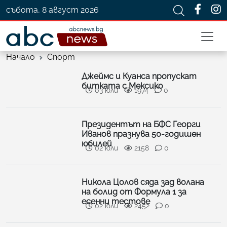
събота, 8 август 2026
Начало
Спорт
Джеймс и Куанса пропускат
битката с Мексико
03 юли
1974
0
Президентът на БФС Георги
Иванов празнува 50-годишен
юбилей
02 юли
2158
0
Никола Цолов сяда зад волана
на болид от Формула 1 за
есенни тестове
02 юли
2452
0