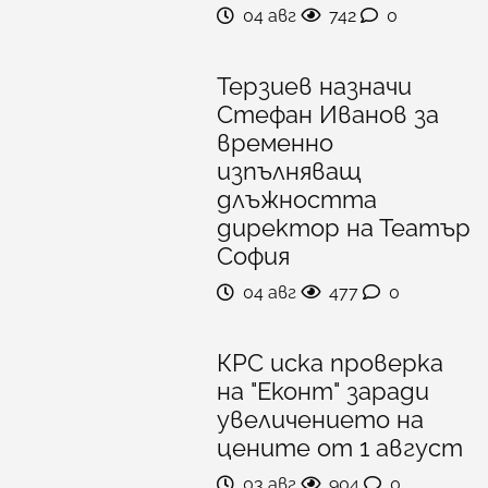
04 авг
742
0
Терзиев назначи
Стефан Иванов за
временно
изпълняващ
длъжността
директор на Театър
София
04 авг
477
0
КРС иска проверка
на "Еконт" заради
увеличението на
цените от 1 август
03 авг
904
0