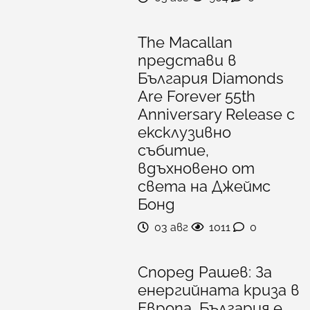
The Macallan
представи в
България Diamonds
Are Forever 55th
Anniversary Release с
ексклузивно
събитие,
вдъхновено от
света на Джеймс
Бонд
03 авг
1011
0
Според Рашев: За
енергийната криза в
Европа, България е