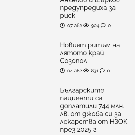
предупредиха за
риск
07 авг
904
0
Новият ритъм на
лятото край
Созопол
04 авг
831
0
Българските
пациенти са
доплатили 744 млн.
лв. от джоба си за
лекарства от НЗОК
през 2025 г.