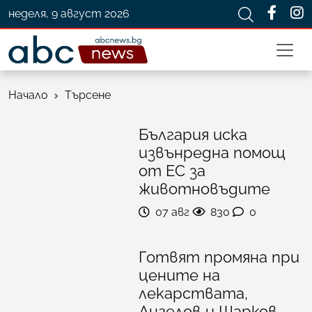
неделя, 9 август 2026
Начало
Търсене
България иска
извънредна помощ
от ЕС за
животновъдите
07 авг
830
0
Готвят промяна при
цените на
лекарствата,
Ангелов и Шарков