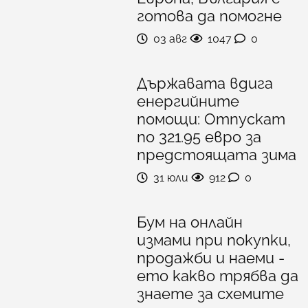
готова да помогне
03 авг
1047
0
Държавата вдига
енергийните
помощи: Отпускат
по 321.95 евро за
предстоящата зима
31 юли
912
0
Бум на онлайн
измами при покупки,
продажби и наеми -
ето какво трябва да
знаете за схемите