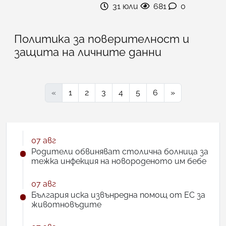
31 юли
681
0
Политика за поверителност и
защита на личните данни
«
1
2
3
4
5
6
»
07 авг
Родители обвиняват столична болница за
тежка инфекция на новороденото им бебе
07 авг
България иска извънредна помощ от ЕС за
животновъдите