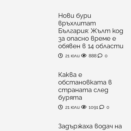
Нови бури
връхлитат
България: Жълт код
за опасно време е
обявен в 14 области
21 юли
888
0
Каква е
обстановката в
страната след
бурята
21 юли
1091
0
Задържаха водач на