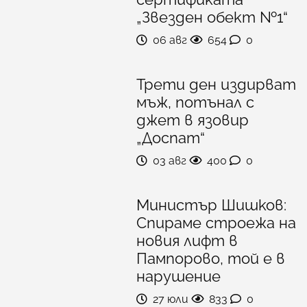
„Звезден обект №1“
06 авг
654
0
Трети ден издирват
мъж, потънал с
джет в язовир
„Доспат“
03 авг
400
0
Министър Шишков:
Спираме строежа на
новия лифт в
Пампорово, той е в
нарушение
27 юли
833
0