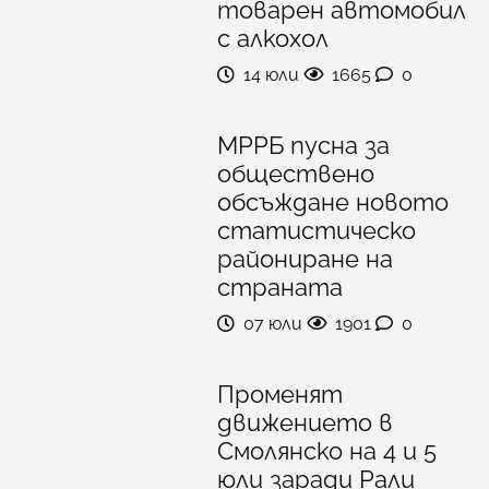
товарен автомобил
с алкохол
14 юли
1665
0
МРРБ пусна за
обществено
обсъждане новото
статистическо
райониране на
страната
07 юли
1901
0
Променят
движението в
Смолянско на 4 и 5
юли заради Рали