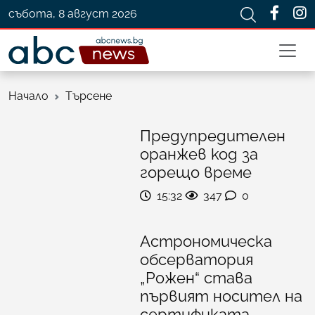
събота, 8 август 2026
Начало
Търсене
Предупредителен
оранжев код за
горещо време
15:32
347
0
Астрономическа
обсерватория
„Рожен“ става
първият носител на
сертификата