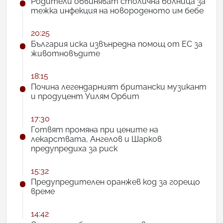
Родители обвиняват столична болница за
тежка инфекция на новороденото им бебе
20:25
България иска извънредна помощ от ЕС за
животновъдите
18:15
Почина легендарният британски музикант
и продуцент Уилям Орбит
17:30
Готвят промяна при цените на
лекарствата, Ангелов и Шарков
предупредиха за риск
15:32
Предупредителен оранжев код за горещо
време
14:42