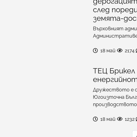
дерогацият
след пореди
земята-дос
Върховният адми
Административен
18 май
2174
ТЕЦ Брикел 
енергийнот
Дружеството е с
Югоизточна Бълга
производството
18 май
1232