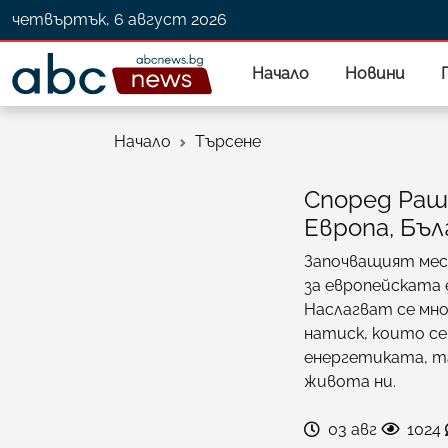
четвъртък, 6 август 2026
Начало
Новини
Начало
Търсене
Според Раше
Европа, Бъл
Започващият мес
за европейската 
Наслагват се мно
натиск, които с
енергетиката, та
живота ни.
03 авг
1024