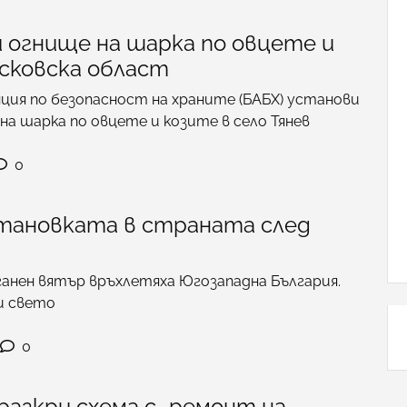
 огнище на шарка по овцете и
асковска област
ция по безопасност на храните (БАБХ) установи
на шарка по овцете и козите в село Тянев
0
становката в страната след
ганен вятър връхлетяха Югозападна България.
и свето
0
разкри схема с „ремонт на