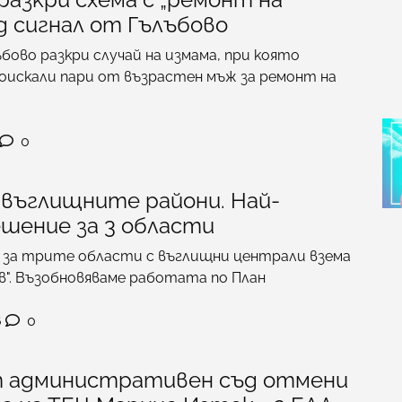
д сигнал от Гълъбово
бово разкри случай на измама, при която
оискали пари от възрастен мъж за ремонт на
0
въглищните райони. Най-
шение за 3 области
 за трите области с въглищни централи взема
". Възобновяваме работата по План
6
0
 административен съд отмени