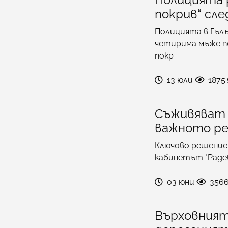
покрив“ сле
Полицията в Гълъ
четирима мъже п
покр
13 юли
1875
Съживяват 
важното ре
Ключово решение
кабинетът "Радев
03 юни
356
Върховният