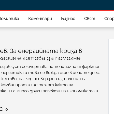
Политика
Коментари
Бизнес
Свят
Спо
в: За енергийната криза в
гария е готова да помогне
ец август се очертава потенциално инфарктен
енергетика и това се вижда още в цените днес.
жество, наглед несвързани източници на
е комбинират и ще тежат както на
ка и на много други аспекти на икономиката и
0