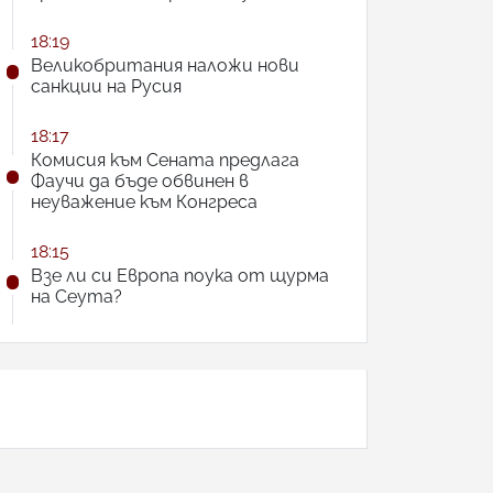
18:19
Великобритания наложи нови
санкции на Русия
18:17
Комисия към Сената предлага
Фаучи да бъде обвинен в
неуважение към Конгреса
18:15
Взе ли си Европа поука от щурма
на Сеута?
АНКЕТА