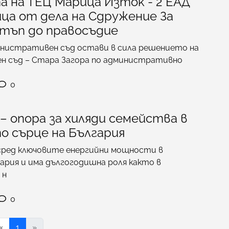
а на ТЕЦ Марица Изток - 2 ЕАД
ца от дела на Сдружение За
тъп до правосъдие
нистративен съд остави в сила решението на
 съд – Стара Загора по административно
0
– опора за хиляди семейства в
о сърце на България
ред ключовите енергийни мощности в
рия и има дългогодишна роля както в
 н
0
«
1
»