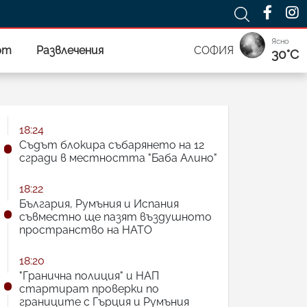
Ясно
рт
Развлечения
СОФИЯ
30°C
18:24
Съдът блокира събарянето на 12
сгради в местността "Баба Алино"
18:22
България, Румъния и Испания
съвместно ще пазят въздушното
пространство на НАТО
18:20
"Гранична полиция" и НАП
стартират проверки по
границите с Гърция и Румъния