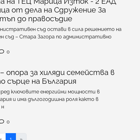
а на ТЕЦ Марица Изток - 2 ЕАД
ца от дела на Сдружение За
тъп до правосъдие
нистративен съд остави в сила решението на
 съд – Стара Загора по административно
0
– опора за хиляди семейства в
о сърце на България
ред ключовите енергийни мощности в
рия и има дългогодишна роля както в
 н
0
«
1
»