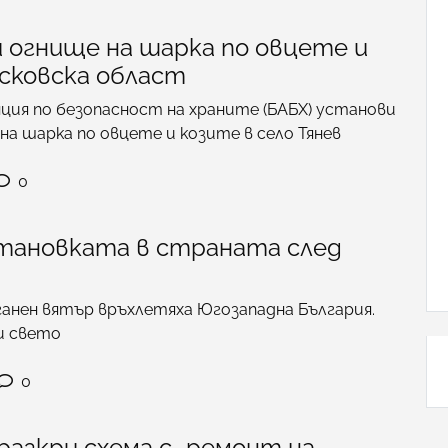
 огнище на шарка по овцете и
асковска област
ция по безопасност на храните (БАБХ) установи
на шарка по овцете и козите в село Тянев
0
становката в страната след
ганен вятър връхлетяха Югозападна България.
и свето
0
разкри схема с „ремонт на