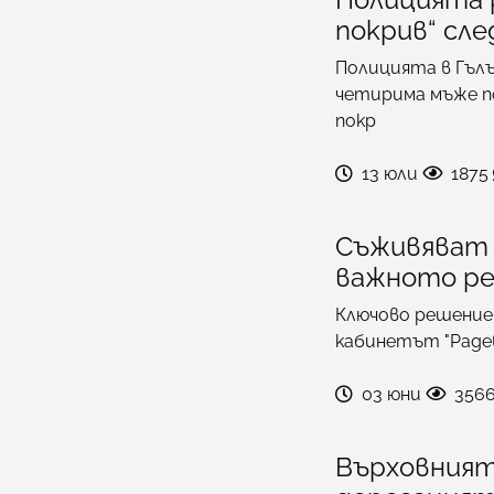
покрив“ сле
Полицията в Гълъ
четирима мъже п
покр
13 юли
1875
Съживяват 
важното ре
Ключово решение
кабинетът "Радев
03 юни
356
Върховният