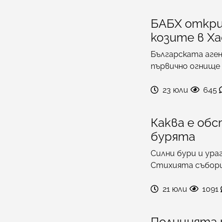
БАБХ откри
козите в Х
Българската аген
първично огнище 
23 юли
645
Каква е об
бурята
Силни бури и ура
Стихията събор
21 юли
1091
Полицията 