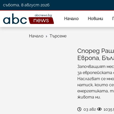
събота, 8 август 2026
Начало
Новини
Начало
Търсене
Според Раше
Европа, Бъл
Започващият мес
за европейската 
Наслагват се мно
натиск, които с
енергетиката, та
живота ни.
03 авг
1035