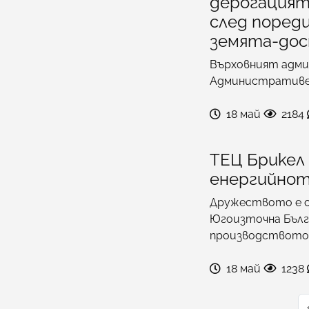
дерогацият
след пореди
земята-дос
Върховният адми
Административен
18 май
2184
ТЕЦ Брикел 
енергийнот
Дружеството е с
Югоизточна Бълга
производството
18 май
1238