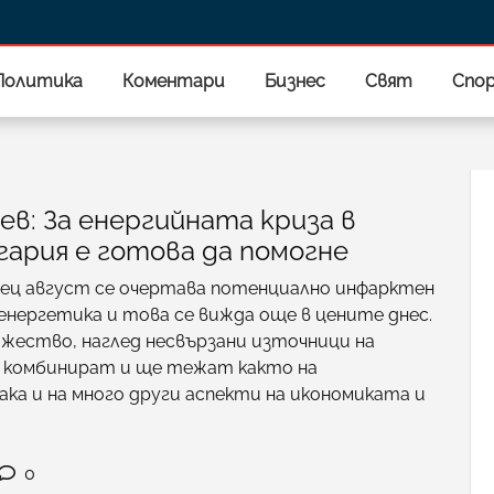
Политика
Коментари
Бизнес
Свят
Спо
в: За енергийната криза в
гария е готова да помогне
ец август се очертава потенциално инфарктен
енергетика и това се вижда още в цените днес.
жество, наглед несвързани източници на
е комбинират и ще тежат както на
ка и на много други аспекти на икономиката и
0