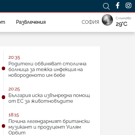
Слънчево
рт
Развлечения
СОФИЯ
29°C
20:35
Родители обвиняват столична
болница за тежка инфекция на
новороденото им бебе
20:25
България иска извънредна помощ
от ЕС за животновъдите
18:15
Почина легендарният британски
музикант и продуцент Уилям
Орбит