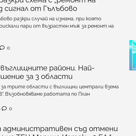
д сигнал от Гълъбово
бово разкри случай на измама, при която
оискали пари от възрастен мъж за ремонт на
0
въглищните райони. Най-
шение за 3 области
 за трите области с въглищни централи взема
". Възобновяваме работата по План
6
0
 административен съд отмени