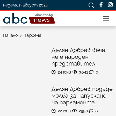
неделя, 9 август 2026
Начало
Търсене
Делян Добрев вече
не е народен
представител
24 юни
3042
0
Делян Добрев подаде
молба за напускане
на парламента
22 юни
2990
0