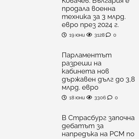
Ковачев: България е
продала военна
техника за 3 млрд.
евро през 2024 г.
19 юни
3128
0
Парламентът
разреши на
кабинета нов
държавен дълг до 3,8
млрд. евро
18 юни
3306
0
В Страсбург започна
дебатът за
напредъка на РСМ по