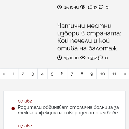
15 юни
1693
0
Чатични местни
избори в страната:
Кой печели и кой
отива на балотаж
15 юни
1552
0
«
1
2
3
4
5
6
7
8
9
10
11
»
07 авг
Родители обвиняват столична болница за
тежка инфекция на новороденото им бебе
07 авг