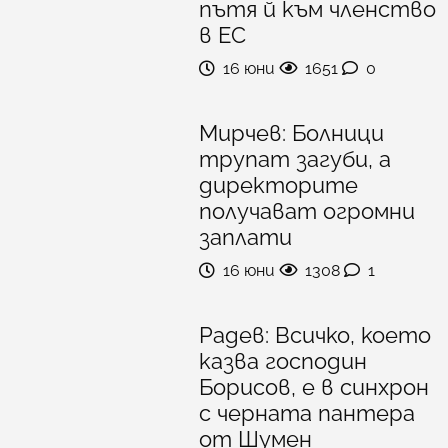
пътя й към членство
в ЕС
16 юни
1651
0
Мирчев: Болници
трупат загуби, а
директорите
получават огромни
заплати
16 юни
1308
1
Радев: Всичко, което
казва господин
Борисов, е в синхрон
с черната пантера
от Шумен