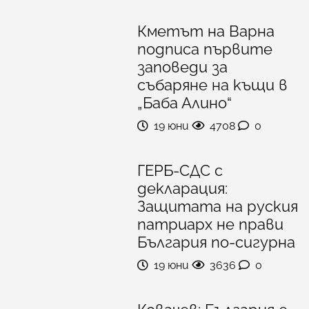
Кметът на Варна
подписа първите
заповеди за
събаряне на къщи в
„Баба Алино“
19 юни
4708
0
ГЕРБ-СДС с
декларация:
Защитата на руския
патриарх не прави
България по-сигурна
19 юни
3636
0