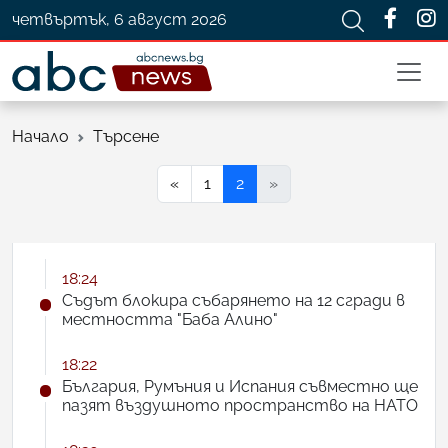
четвъртък, 6 август 2026
Начало
Търсене
«
1
2
»
18:24
Съдът блокира събарянето на 12 сгради в
местността "Баба Алино"
18:22
България, Румъния и Испания съвместно ще
пазят въздушното пространство на НАТО