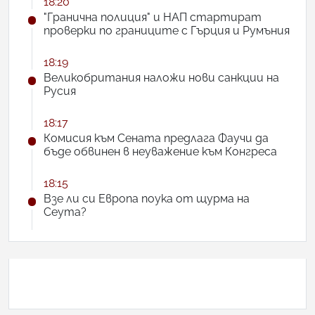
18:20
"Гранична полиция" и НАП стартират
проверки по границите с Гърция и Румъния
18:19
Великобритания наложи нови санкции на
Русия
18:17
Комисия към Сената предлага Фаучи да
бъде обвинен в неуважение към Конгреса
18:15
Взе ли си Европа поука от щурма на
Сеута?
АНКЕТА