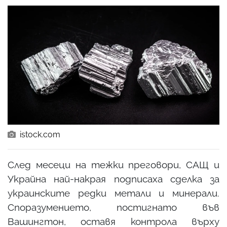
istock.com
След месеци на тежки преговори, САЩ и
Украйна най-накрая подписаха сделка за
украинските редки метали и минерали.
Споразумението, постигнато във
Вашингтон, оставя контрола върху