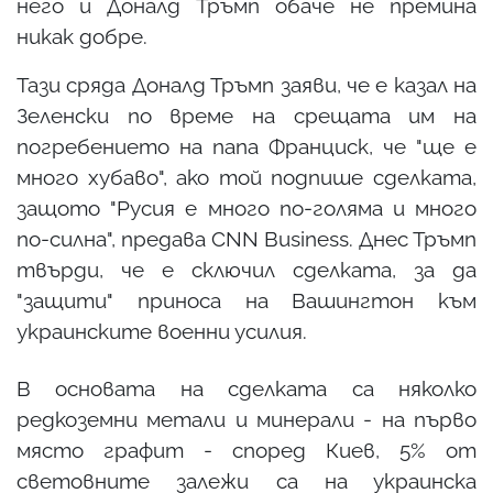
него и Доналд Тръмп обаче не премина
никак добре.
Тази сряда Доналд Тръмп заяви, че е казал на
Зеленски по време на срещата им на
погребението на папа Франциск, че "ще е
много хубаво", ако той подпише сделката,
защото "Русия е много по-голяма и много
по-силна", предава CNN Business. Днес Тръмп
твърди, че е сключил сделката, за да
"защити" приноса на Вашингтон към
украинските военни усилия.
В основата на сделката са няколко
редкоземни метали и минерали - на първо
място графит - според Киев, 5% от
световните залежи са на украинска