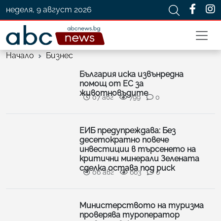
неделя, 9 август 2026
Начало
Бизнес
България иска извънредна
помощ от ЕС за
животновъдите
07 авг
799
0
ЕИБ предупреждава: Без
десетократно повече
инвестиции в търсенето на
критични минерали Зелената
сделка остава под риск
06 авг
663
0
Министерството на туризма
проверява туроператор