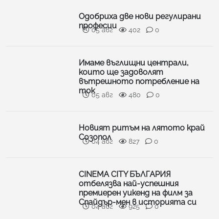
Одобриха две нови регулирани
професии
05 авг
402
0
Имаме въглищни централи,
които ще задоволят
вътрешното потребление на
ток
05 авг
480
0
Новият ритъм на лятото край
Созопол
04 авг
827
0
CINEMA CITY БЪЛГАРИЯ
отбелязва най-успешния
премиерен уикенд на филм за
Спайдър-мен в историята си
04 авг
925
0