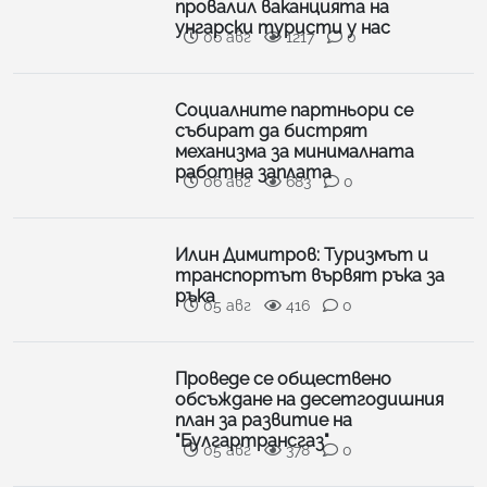
провалил ваканцията на
унгарски туристи у нас
06 авг
1217
0
Социалните партньори се
събират да бистрят
механизма за минималната
работна заплата
06 авг
683
0
Илин Димитров: Туризмът и
транспортът вървят ръка за
ръка
05 авг
416
0
Проведе се обществено
обсъждане на десетгодишния
план за развитие на
"Булгартрансгаз"
05 авг
378
0