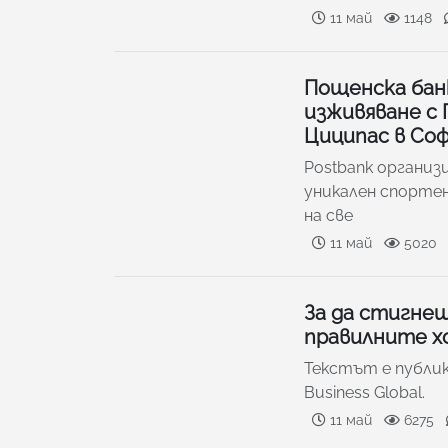
11 май
1148
Пощенска банк
изживяване с
Циципас в Со
Postbank организ
уникален спортен
на све
11 май
5020
За да стигнеш
правилните хо
Текстът е публику
Business Global.
11 май
6275