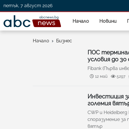
петък, 7 август 2026
Начало
Новини
Начало
Бизнес
ПОС терминал
условия до 30
Fibank (Първа ин
12 май
5297
Инвecтиция зa
гoлeмия вятъp
СWР и Неіdеlbеrg
cпopaзyмeниe зa
вятъp