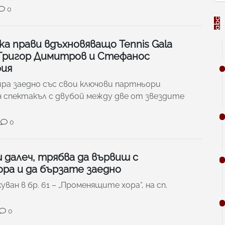
0
а прави вдъхновяващо Tennis Gala
 Григор Димитров и Стефанос
фия
ира заедно със свои ключови партньори
 спектакъл с двубой между две от звездите
0
 далеч, трябва да вървиш с
ра и да бързате заедно
ван в бр. 61 – „Променящите хора“, на сп.
0