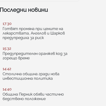
Последни новини
17:30
Готвят промяна при цените на
лекарствата, Ангелов и Шарков
предупредиха за риск
15:32
Предупредителен оранжев код за
горещо време
14:42
Столична община гради нова
инвестиционна политика
14:40
Община Перник обяви частично
бедствено положение