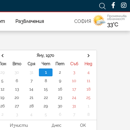
Променлива
облачност
рт
Развлечения
СОФИЯ
33°C
Яну, 1970
Пон
Вто
Сря
Чет
Пет
Съб
Нед
29
30
31
1
2
3
4
5
6
7
8
9
10
11
12
13
14
15
16
17
18
19
20
21
22
23
24
25
26
27
28
29
30
31
1
2
3
4
5
6
7
8
Изчисти
Днес
OK