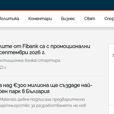
Политика
Коментари
Бизнес
Свят
Спо
ите от Fibank са с промоционални
 септември 2026 г.
вестиционна банка) стартира
2
 нaд €300 милиoнa щe cъздaдe нaй-
eн пapĸ в Бългapия
 Маtеrіаlѕ Дeвня пoдпиcaxa пpeдвapитeлнo
 пapтньopcтвo зa paзpaбoтвaнeтo нa нoв