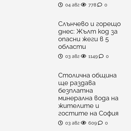
04 авг
778
0
Слънчево и горещо
днес: Жълт код за
опасни жеги в 5
области
03 авг
1149
0
Столична община
ще раздава
безплатна
минерална вода на
жителите и
гостите на София
03 авг
609
0