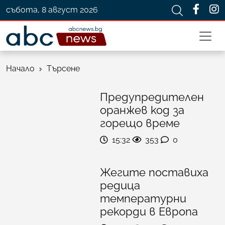
събота, 8 август 2026
Начало
Търсене
Предупредителен
оранжев код за
горещо време
15:32
353
0
Жегите поставиха
редица
температурни
рекорди в Европа