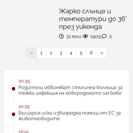
Жарко слънце и
температури до 36°
през уикенда
31 юли
1909
0
«
1
2
3
4
5
6
»
20:35
Родители обвиняват столична болница за
тежка инфекция на новороденото им бебе
20:25
България иска извънредна помощ от ЕС за
животновъдите
18:15