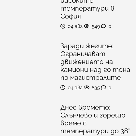
високите
температури в
София
04 авг
549
0
Заради жегите:
Ограничават
движението на
камиони над 20 тона
по магистралите
04 авг
835
0
Днес времето:
Слънчево и горещо
време с
температури до 38°