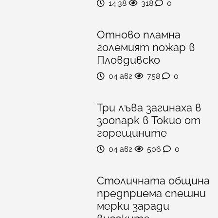
14:38
318
0
Отново пламна
големият пожар в
Пловдивско
04 авг
758
0
Три лъва загинаха в
зоопарк в Токио от
горещините
04 авг
506
0
Столичната община
предприема спешни
мерки заради