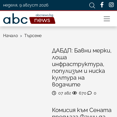
неделя, 9 август 2026
Начало
Търсене
ДАБДП: Бавни мерки,
лоша
инфраструктура,
популизъм и ниска
култура на
водачите
07 авг
670
0
Комисия към Сената
предлага Фаучи да