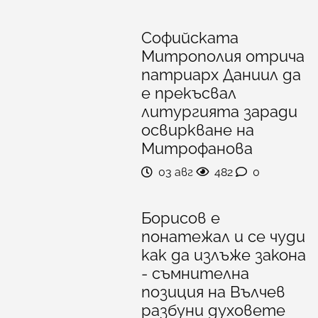
Софийската
Митрополия отрича
патриарх Даниил да
е прекъсвал
литургията заради
освиркване на
Митрофанова
03 авг
482
0
Борисов е
понатежал и се чуди
как да излъже закона
- съмнителна
позиция на Вълчев
разбуни духовете