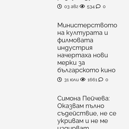
03 авг
534
0
Министерството
на културата и
филмовата
индустрия
начертаха нови
мерки за
българското кино
31 юли
1661
0
Симона Пейчева:
Оказвам пълно
съдействие, не се
укривам и не ме
издирват