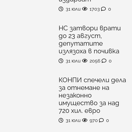
31 юли
1703
0
НС затвори врати
до 23 август,
депутатите
излязоха в почивка
31 юли
2056
0
КОНПИ спечели дела
за отнемане на
незаконно
имущество за над
720 хил. евро
31 юли
970
0