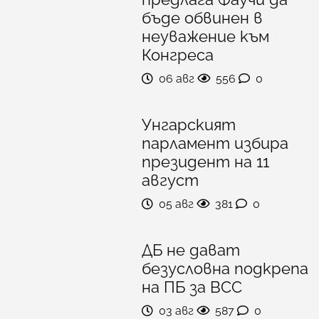
бъде обвинен в
неуважение към
Конгреса
06 авг
556
0
Унгарският
парламент избира
президент на 11
август
05 авг
381
0
ДБ не дават
безусловна подкрепа
на ПБ за ВСС
03 авг
587
0