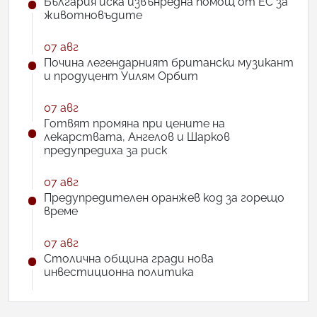
България иска извънредна помощ от ЕС за
животновъдите
07 авг
Почина легендарният британски музикант
и продуцент Уилям Орбит
07 авг
Готвят промяна при цените на
лекарствата, Ангелов и Шарков
предупредиха за риск
07 авг
Предупредителен оранжев код за горещо
време
07 авг
Столична община гради нова
инвестиционна политика