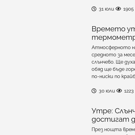
31 юли
1905
Времето ут
термометр
Атмосферното на
средното за месе
слънчево. Ще дух
обяд ще бъде гор
по-ниски по крайб
30 юли
1223
Утре: Слън
достигат д
През нощта врем