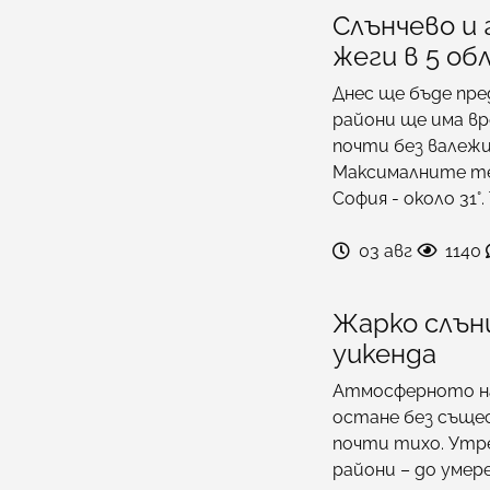
Слънчево и 
жеги в 5 об
Днес ще бъде пре
райони ще има вр
почти без валежи
Максималните тем
София - около 31°.
03 авг
1140
Жарко слън
уикенда
Атмосферното нал
остане без съще
почти тихо. Утре
райони – до умер