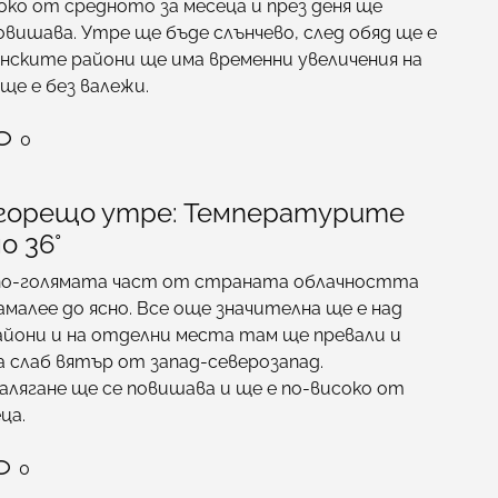
соко от средното за месеца и през деня ще
овишава. Утре ще бъде слънчево, след обяд ще е
инските райони ще има временни увеличения на
ще е без валежи.
0
 горещо утре: Температурите
о 36°
по-голямата част от страната облачността
амалее до ясно. Все още значителна ще е над
йони и на отделни места там ще превали и
а слаб вятър от запад-северозапад.
лягане ще се повишава и ще е по-високо от
ца.
0