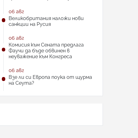
06 авг
Великобритания наложи нови
санкции на Русия
06 авг
Комисия към Сената предлага
Фаучи да бъде обвинен в
неуважение към Конгреса
06 авг
Взе ли си Европа поука от щурма
на Сеута?
АНКЕТА