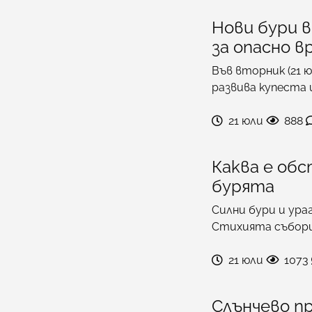
Нови бури 
за опасно в
Във вторник (21 ю
развива купеста 
21 юли
888
Каква е об
бурята
Силни бури и ура
Стихията събор
21 юли
1073
Слънчево пр