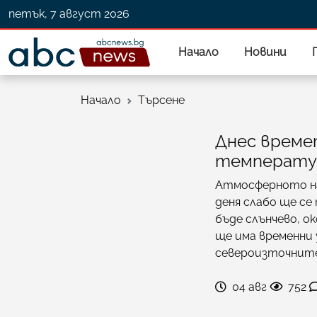
петък, 7 август 2026
Начало
Новини
Начало
Търсене
Днес време
температур
Атмосферното нал
деня слабо ще се
бъде слънчево, о
ще има временни 
североизточните
04 авг
752