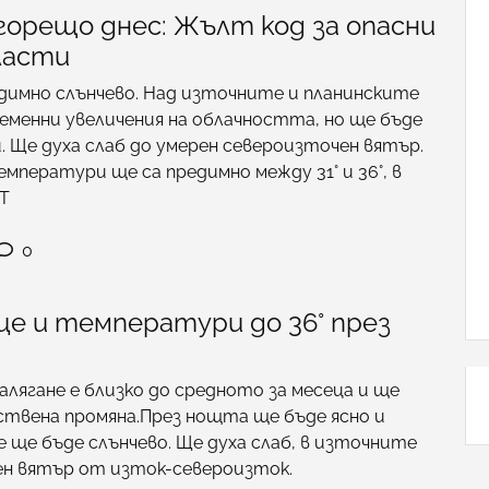
горещо днес: Жълт код за опасни
ласти
димно слънчево. Над източните и планинските
еменни увеличения на облачността, но ще бъде
. Ще духа слаб до умерен североизточен вятър.
ператури ще са предимно между 31° и 36°, в
 Т
0
це и температури до 36° през
ягане е близко до средното за месеца и ще
ствена промяна.През нощта ще бъде ясно и
 ще бъде слънчево. Ще духа слаб, в източните
ен вятър от изток-североизток.