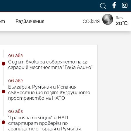
Ясно
рт
Развлечения
СОФИЯ
20°C
06 авг
Съдът блокира събарянето на 12
сгради в местността "Баба Алино"
06 авг
България, Румъния и Испания
съвместно ще пазят въздушното
пространство на НАТО
06 авг
"Гранична полиция" и НАП
стартират проверки по
границите с Гърция и Румъния