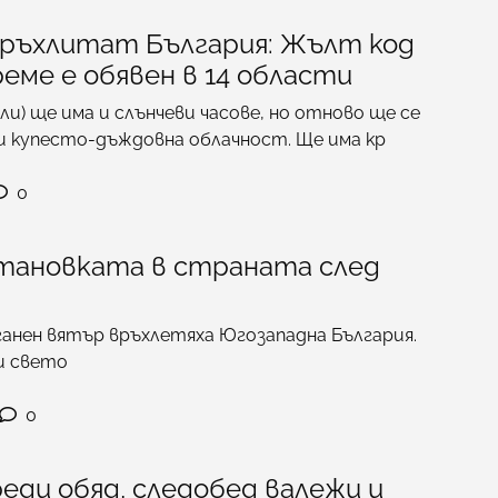
връхлитат България: Жълт код
реме е обявен в 14 области
ли) ще има и слънчеви часове, но отново ще се
и купесто-дъждовна облачност. Ще има кр
0
становката в страната след
ганен вятър връхлетяха Югозападна България.
и свето
0
еди обяд, следобед валежи и