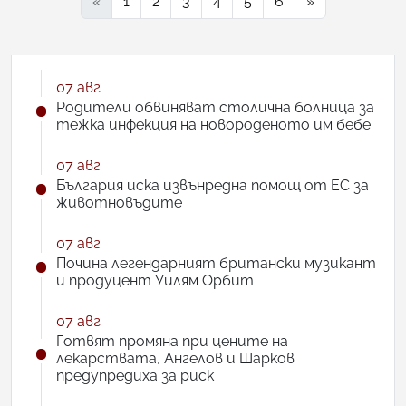
«
1
2
3
4
5
6
»
07 авг
Родители обвиняват столична болница за
тежка инфекция на новороденото им бебе
07 авг
България иска извънредна помощ от ЕС за
животновъдите
07 авг
Почина легендарният британски музикант
и продуцент Уилям Орбит
07 авг
Готвят промяна при цените на
лекарствата, Ангелов и Шарков
предупредиха за риск