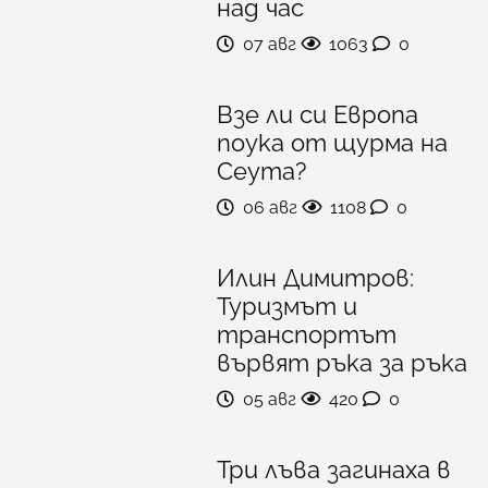
над час
07 авг
1063
0
Взе ли си Европа
поука от щурма на
Сеута?
06 авг
1108
0
Илин Димитров:
Туризмът и
транспортът
вървят ръка за ръка
05 авг
420
0
Три лъва загинаха в