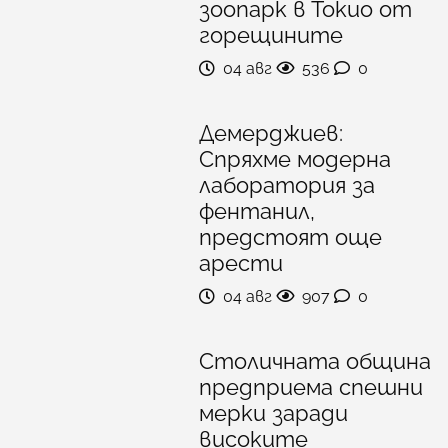
зоопарк в Токио от
горещините
04 авг
536
0
Демерджиев:
Спряхме модерна
лаборатория за
фентанил,
предстоят още
арести
04 авг
907
0
Столичната община
предприема спешни
мерки заради
високите