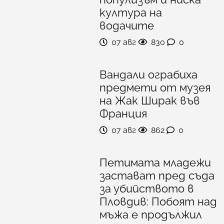
култура на
водачите
07 авг
830
0
Вандали ограбиха
предмети от музея
на Жак Ширак във
Франция
07 авг
862
0
Петимата младежи
застават пред съда
за убийството в
Пловдив: Побоят над
мъжа е продължил