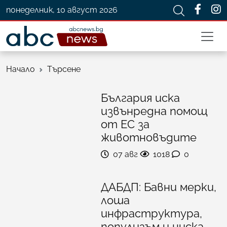
понеделник, 10 август 2026
Начало
Търсене
България иска
извънредна помощ
от ЕС за
животновъдите
07 авг
1018
0
ДАБДП: Бавни мерки,
лоша
инфраструктура,
популизъм и ниска