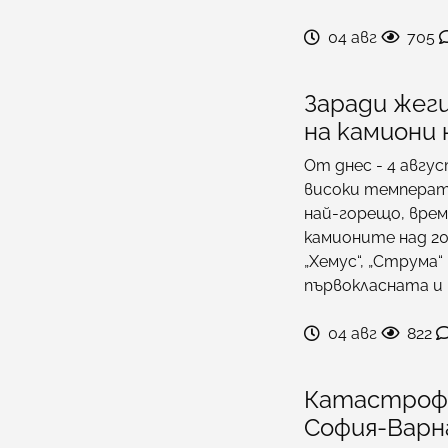
04 авг
705
Заради жег
на камиони
От днес - 4 авгу
високи температур
най-горещо, вре
камионите над 20
„Хемус“, „Струма“
първокласната и
04 авг
822
Катастрофа
София-Варн