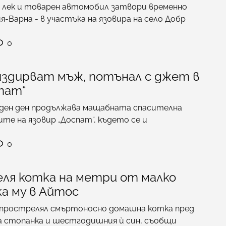
у лек и товарен автомобил затвори временно
я-Варна - в участъка на язовира на село Добр
0
издирват мъж, потънал с джет в
пат“
ден ден продължава мащабната спасителна
ите на язовир „Доспат“, където се и
0
ля котка на метри от малко
а му в Айтос
прострелял смъртоносно домашна котка пред
а стопанка и шестгодишния ѝ син, съобщи