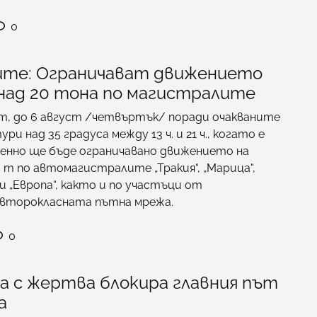
0
ите: Ограничават движението
 над 20 тона по магистралите
ст, до 6 август /четвъртък/ поради очакваните
и над 35 градуса между 13 ч. и 21 ч., когато е
менно ще бъде ограничавано движението на
 т по автомагистралите „Тракия“, „Марица“,
 и „Европа“, както и по участъци от
 второкласната пътна мрежа.
0
 с жертва блокира главния път
а