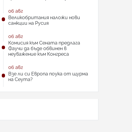
06 авг
Великобритания наложи нови
санкции на Русия
06 авг
Комисия към Сената предлага
Фаучи да бъде обвинен в
неуважение към Конгреса
06 авг
Взе ли си Европа поука от щурма
на Сеута?
АНКЕТА