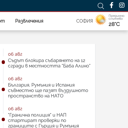
Предимно
слънчево
рт
Развлечения
СОФИЯ
28°C
06 авг
Съдът блокира събарянето на 12
сгради в местността "Баба Алино"
06 авг
България, Румъния и Испания
съвместно ще пазят въздушното
пространство на НАТО
06 авг
"Гранична полиция" и НАП
стартират проверки по
границите с Гърция и Румъния