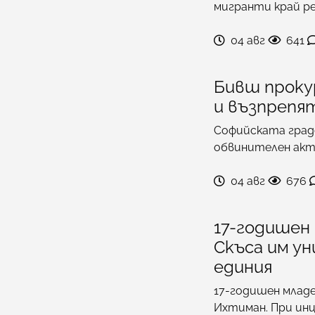
мигранти край р
04 авг
641
Бивш проку
и възпрепя
Софийската градс
обвинителен акт 
04 авг
676
17-годишен 
Скъса им у
единия
17-годишен младе
Ихтиман. При инц