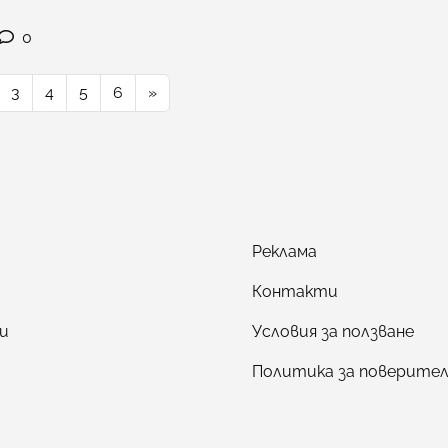
0
3
4
5
6
»
Реклама
Контакти
и
Условия за ползване
Политика за поверите