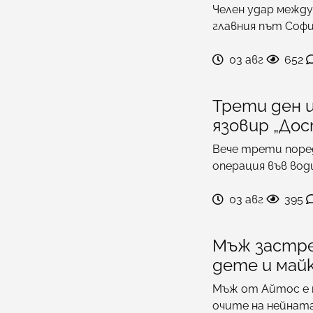
Челен удар межд
главния път Софи
03 авг
652
Трети ден 
язовир „Дос
Вече трети поре
операция във вод
03 авг
395
Мъж застре
дете и майк
Мъж от Айтос е 
очите на нейнат