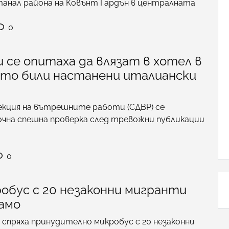
анал района на Ковънт Гардън в централната
0
 се опитаха да влязат в хотел в
ойто били настанени италиански
кция на вътрешните работи (СДВР) се
очна спешна проверка след тревожни публикации
0
обус с 20 незаконни мигранти
амо
 спряха принудително микробус с 20 незаконни