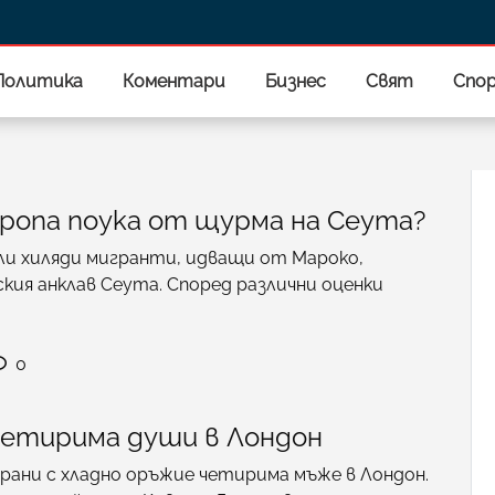
Политика
Коментари
Бизнес
Свят
Спо
вропа поука от щурма на Сеута?
юли хиляди мигранти, идващи от Мароко,
кия анклав Сеута. Според различни оценки
0
четирима души в Лондон
рани с хладно оръжие четирима мъже в Лондон.