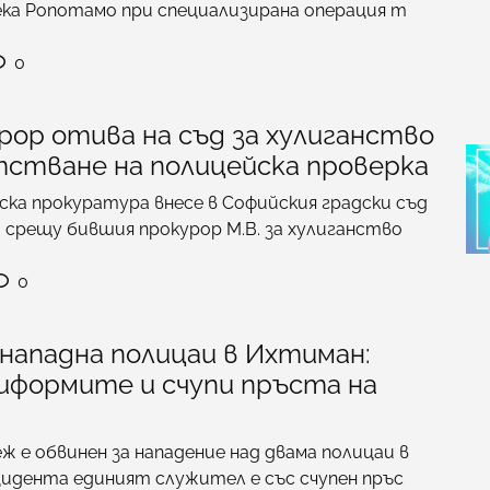
ека Ропотамо при специализирана операция т
0
рор отива на съд за хулиганство
тстване на полицейска проверка
ка прокуратура внесе в Софийския градски съд
срещу бившия прокурор М.В. за хулиганство
0
нападна полицаи в Ихтиман:
ниформите и счупи пръста на
ж е обвинен за нападение над двама полицаи в
идента единият служител е със счупен пръс