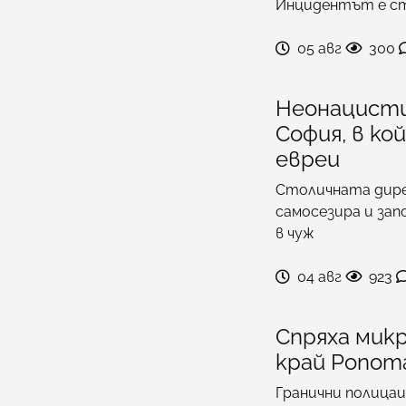
Инцидентът е ст
05 авг
300
Неонацисти
София, в к
евреи
Столичната дире
самосезира и зап
в чуж
04 авг
923
Спряха микр
край Ропот
Гранични полицаи