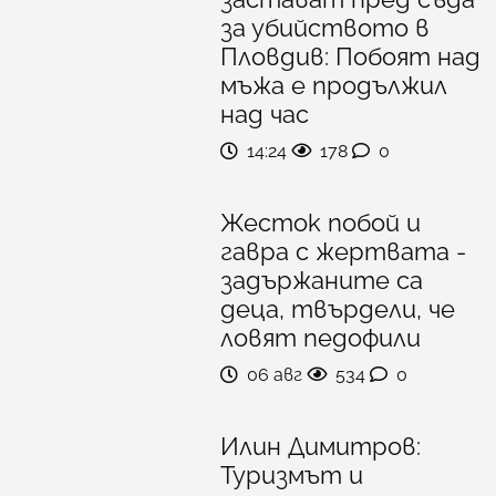
за убийството в
Пловдив: Побоят над
мъжа е продължил
над час
14:24
178
0
Жесток побой и
гавра с жертвата -
задържаните са
деца, твърдели, че
ловят педофили
06 авг
534
0
Илин Димитров:
Туризмът и