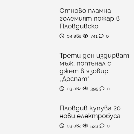
Отново пламна
големият пожар в
Пловдивско
04 авг
741
0
Трети ден издирват
мъж, потънал с
джет в язовир
„Доспат“
03 авг
395
0
Пловдив купува 20
нови електробуса
03 авг
533
0