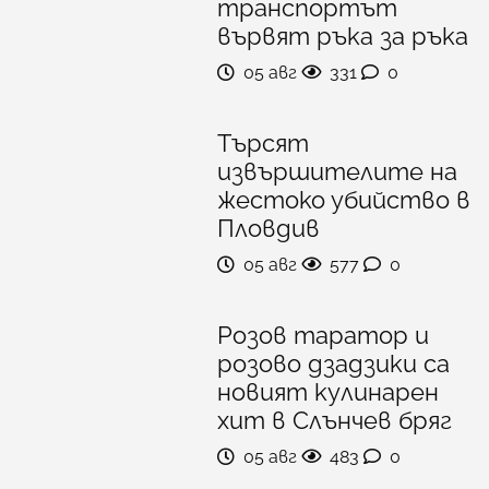
транспортът
вървят ръка за ръка
05 авг
331
0
Търсят
извършителите на
жестоко убийство в
Пловдив
05 авг
577
0
Розов таратор и
розово дзадзики са
новият кулинарен
хит в Слънчев бряг
05 авг
483
0