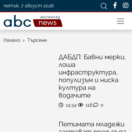
петък, 7 август 2026
Начало
Търсене
ДАБДП: Бавни мерки,
лоша
инфраструктура,
популизъм и ниска
култура на
водачите
14:34
118
0
Петимата младежи
застават пред съда