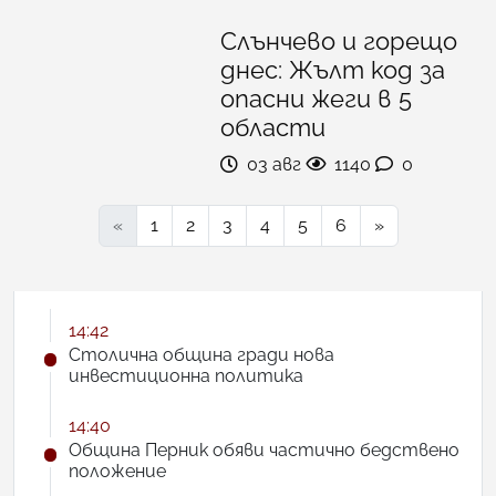
Слънчево и горещо
днес: Жълт код за
опасни жеги в 5
области
03 авг
1140
0
«
1
2
3
4
5
6
»
14:42
Столична община гради нова
инвестиционна политика
14:40
Община Перник обяви частично бедствено
положение