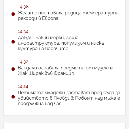
14:38
Жегите поставиха редица температурни
рекорди в Европа
14:34
ДАБДП: Бавни мерки, лоша
инфраструктура, популизъм и ниска
култура на водачите
14:32
Вандали ограбиха предмети от музея на
Жак Ширак във Франция
14:24
Петимата младежи застават пред съда за
убийството в Пловдив: Побоят над мъжа е
продължил над час