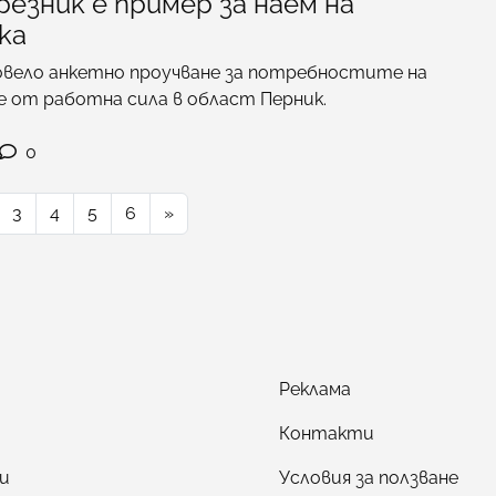
езник е пример за наем на
ка
ровело анкетно проучване за потребностите на
от работна сила в област Перник.
0
3
4
5
6
»
Реклама
Контакти
и
Условия за ползване