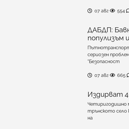
07 авг
554
ДАБДП: Бав
популизъм и
Пътнотранспорт
сериозен проблем
"Безопасност
07 авг
665
Издирват 4
Четиригодишно мо
трънското село 
на