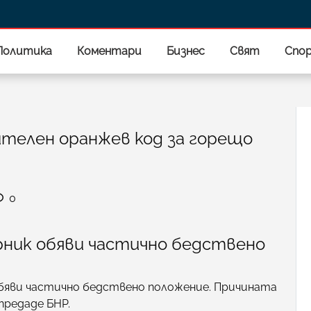
Политика
Коментари
Бизнес
Свят
Спо
телен оранжев код за горещо
0
ник обяви частично бедствено
бяви частично бедствено положение. Причината
 предаде БНР.