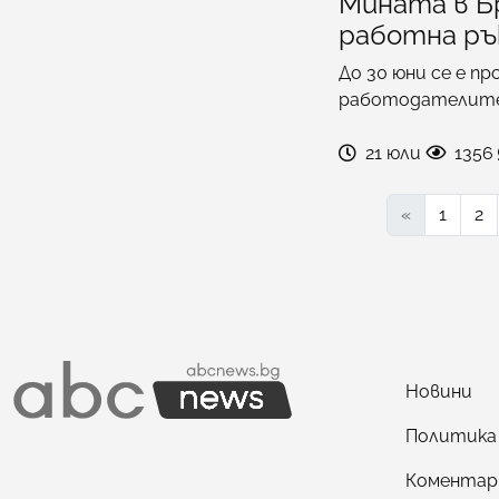
Мината в Бр
работна ръ
До 30 юни се е п
работодателите 
21 юли
1356
«
1
2
Новини
Политика
Коментар