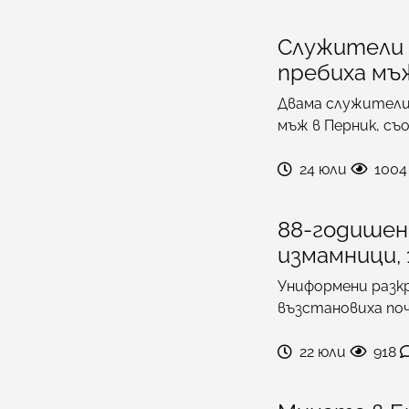
Служители 
пребиха мъж
Двама служители
мъж в Перник, съ
24 юли
1004
88-годишен 
измамници,
Униформени разкр
възстановиха по
22 юли
918