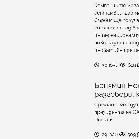
Компаниите могат
септември. 200 м
Сърбия ще получ
стойност над 6 м
интернационализ
нови пазари и по
иновативни реше
30 юли
619
Бенямин Не
разговори, 
Срещата между и
президента на СА
Нетаня
29 юли
509