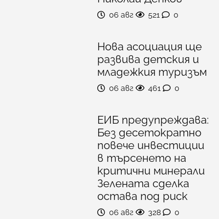
06 авг
521
0
Нова асоциация ще
развива детския и
младежкия туризъм
06 авг
461
0
ЕИБ предупреждава:
Без десетократно
повече инвестиции
в търсенето на
критични минерали
Зелената сделка
остава под риск
06 авг
328
0