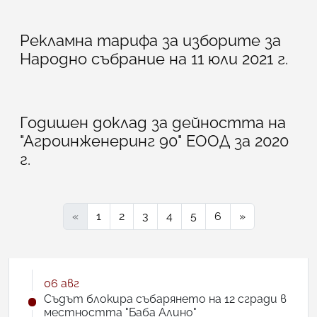
Рекламна тарифа за изборите за
Народно събрание на 11 юли 2021 г.
Годишен доклад за дейността на
"Агроинженеринг 90" ЕООД за 2020
г.
«
1
2
3
4
5
6
»
06 авг
Съдът блокира събарянето на 12 сгради в
местността "Баба Алино"