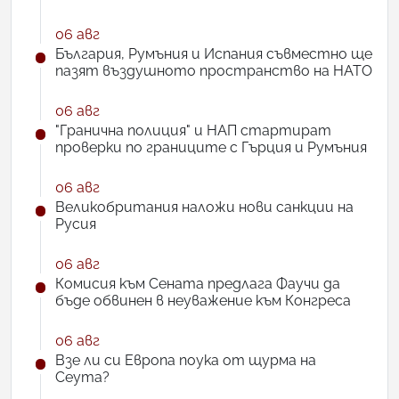
06 авг
България, Румъния и Испания съвместно ще
пазят въздушното пространство на НАТО
06 авг
"Гранична полиция" и НАП стартират
проверки по границите с Гърция и Румъния
06 авг
Великобритания наложи нови санкции на
Русия
06 авг
Комисия към Сената предлага Фаучи да
бъде обвинен в неуважение към Конгреса
06 авг
Взе ли си Европа поука от щурма на
Сеута?