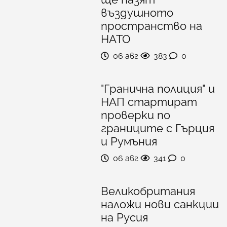
въздушното
пространство на
НАТО
06 авг
383
0
"Гранична полиция" и
НАП стартират
проверки по
границите с Гърция
и Румъния
06 авг
341
0
Великобритания
наложи нови санкции
на Русия