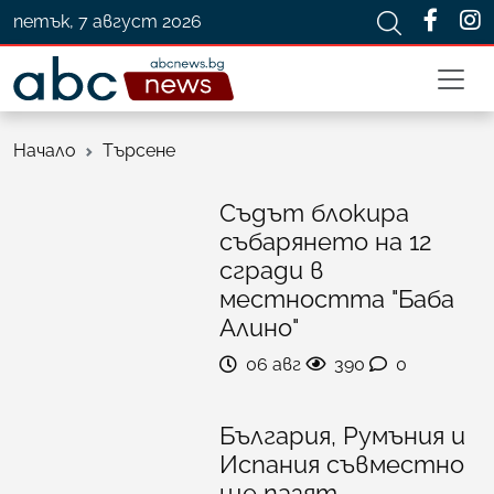
петък, 7 август 2026
Начало
Търсене
Съдът блокира
събарянето на 12
сгради в
местността "Баба
Алино"
06 авг
390
0
България, Румъния и
Испания съвместно
ще пазят