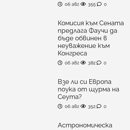
06 авг
355
0
Комисия към Сената
предлага Фаучи да
бъде обвинен в
неуважение към
Конгреса
06 авг
382
0
Взе ли си Европа
поука от щурма на
Сеута?
06 авг
352
0
Астрономическа