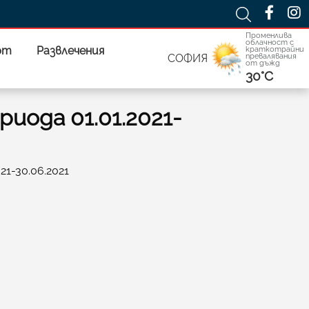
Променлива
облачност с
рт
Развлечения
краткотрайни
превалявания
СОФИЯ
от дъжд
30°C
иода 01.01.2021-
1-30.06.2021