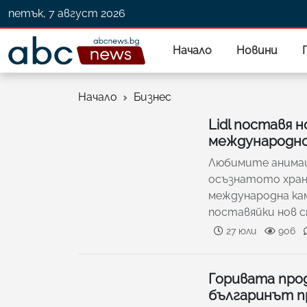
петък, 7 август 2026
Начало
Новини
Начало
Бизнес
Lidl поставя 
международно
Любимите анимац
осъзнатото хране
международна кам
поставяйки нов 
27 юли
906
Горивата про
българинът п