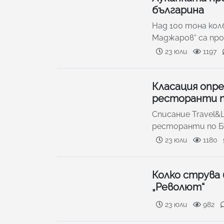
българина
Над 100 тона ко
Маджаров“ са про
23 юли
1197
Класация опре
ресторанти по
Списание Travel&L
ресторанти по Бъ
23 юли
1180
Колко струва
„Револют“
23 юли
982