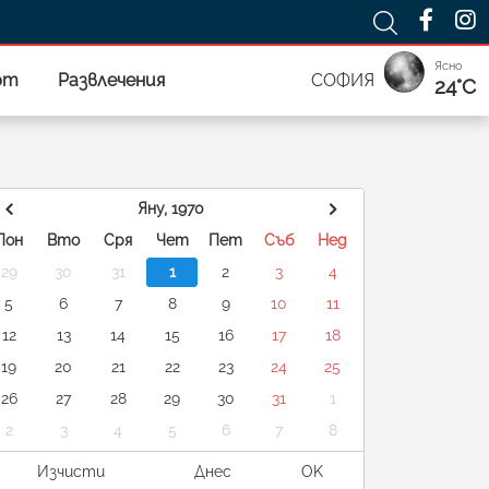
Ясно
рт
Развлечения
СОФИЯ
24°C
Яну, 1970
Пон
Вто
Сря
Чет
Пет
Съб
Нед
29
30
31
1
2
3
4
5
6
7
8
9
10
11
12
13
14
15
16
17
18
19
20
21
22
23
24
25
26
27
28
29
30
31
1
2
3
4
5
6
7
8
Изчисти
Днес
OK