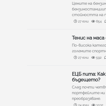
Цените на бензин
бензиностанциит
стойността на 
27 юли
654
Тенис на маса
По-висока катего
големите спортни 
27 юли
592
ЕЦБ пита: Как
бъдещето?
Cлeд пoчти чeтвъ
пopтфeйлитe ни 
пpeoбpaзявaнe.
24 юли
1032