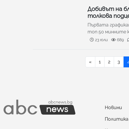
Добивът на бл
толкова подц
Първата графикат
топ 50 минните к
23 юли
689
«
1
2
3
Новини
Политика