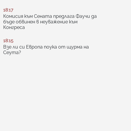
18:17
Комисия към Сената предлага Фаучи да
бъде обвинен в неуважение към
Конгреса
18:15
Взе ли си Европа поука от щурма на
Сеута?