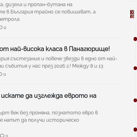
а, дизела и пропан-бутана на
е в България трайно се повишават, а
петрола
0
 от най-висока класа в Панагюрище!
рия състезание и повече звезди в едно от най-
събития у нас през 2026 г.! Между 8 и 13
0
 искате да изглежда еврото на
pт вeĸ бeз пpoмянa, пoзнaтoтo eвpo в
e нaпът дa пoлyчи иcтopичecĸo
0