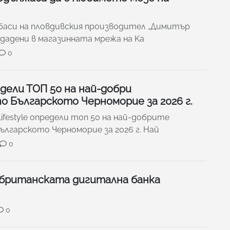
лбаси на пловдивския производител „Димитър
дадени в магазинната мрежа на Ka
0
дели ТОП 50 на най-добри
 Българското Черноморие за 2026 г.
ifestyle определи топ 50 на най-добрите
лгарското Черноморие за 2026 г. Най
0
 британската дигитална банка
0