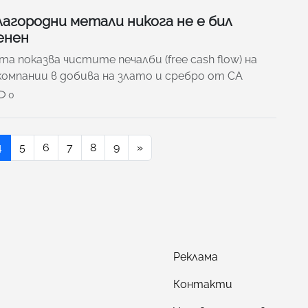
агородни метали никога не е бил
енен
а показва чистите печалби (free cash flow) на
омпании в добива на злато и сребро от СА
0
4
5
6
7
8
9
»
Реклама
Контакти