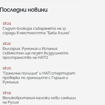
Последни новини
18:24
Съдът блокира събарянето на 12
сгради в местността "Баба Алино"
18:22
България, Румъния и Испания
съвместно ще пазят въздушното
пространство на НАТО
18:20
"Гранична полиция" и НАП стартират
проверки по границите с Гърция и
Румъния
18:19
Великобритания наложи нови санкции
на Русия