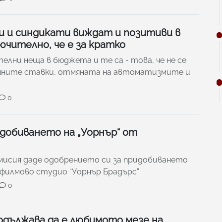
 и синдикати виждат и позитиви в
чително, че е за кратко
лни неща в бюджета и те са - това, че не се
чните ставки, отмяната на автоматизмите и
0
идобиването на „Уорнър“ от
мисия даде одобрението си за придобиването
 филмово студио “Уорнър Брадърс”
0
одължава да е любимото мезе на