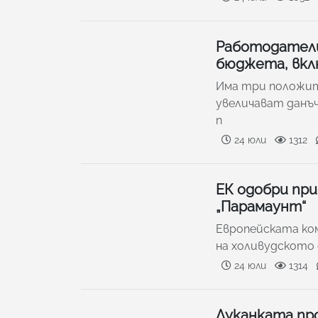
Работодатели
бюджета, вклю
Има три положите
увеличават данъ
п
24 юли
1312
ЕК одобри пр
„Парамаунт“
Европейската ко
на холивудското
24 юли
1314
Луканката пр