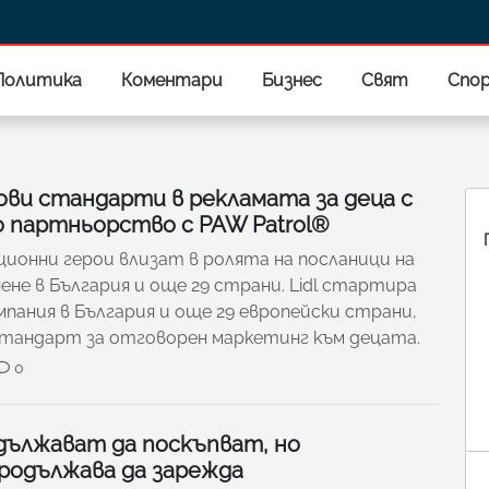
Политика
Коментари
Бизнес
Свят
Спо
нови стандарти в рекламата за деца с
 партньорство с PAW Patrol®
ионни герои влизат в ролята на посланици на
не в България и още 29 страни. Lidl стартира
пания в България и още 29 европейски страни,
стандарт за отговорен маркетинг към децата.
0
дължават да поскъпват, но
родължава да зарежда