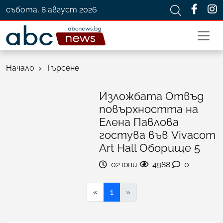
събота, 8 август 2026
Начало
Търсене
Изложбата Отвъд
повърхността на
Елена Павлова
гостува във Vivacom
Art Hall Оборище 5
02 юни
4988
0
«
1
»