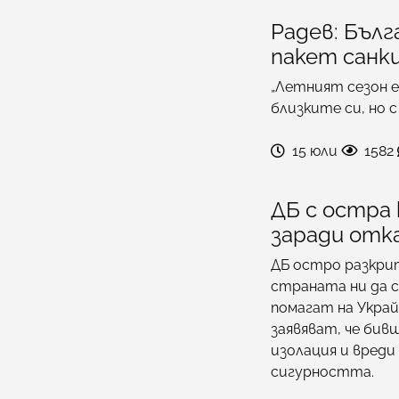
Радев: Бълг
пакет санк
„Летният сезон е 
близките си, но 
15 юли
1582
ДБ с остра
заради отка
ДБ остро разкрит
страната ни да с
помагат на Украй
заявяват, че бив
изолация и вреди
сигурността.