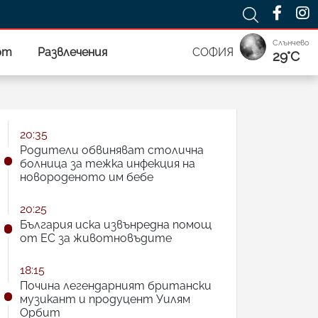
Слънчево
рт
Развлечения
СОФИЯ
29°C
20:35
Родители обвиняват столична
болница за тежка инфекция на
новороденото им бебе
20:25
България иска извънредна помощ
от ЕС за животновъдите
18:15
Почина легендарният британски
музикант и продуцент Уилям
Орбит