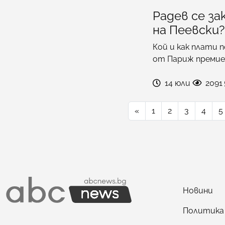
Радев се за
на Пеевски?
Кой и как плати 
от Париж премиер
14 юли
2091
«
1
2
3
4
5
Новини
Политика