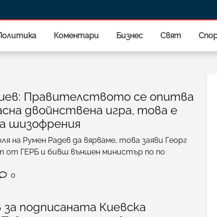
Политика
Коментари
Бизнес
Свят
Спо
гиев: Правителството се опитва
асна двойнствена игра, това е
а шизофрения
оля на Румен Радев да вярваме, това заяви Георг
т от ГЕРБ и бивш външен министър по по
0
 за подписаната Киевска