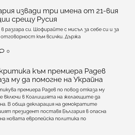
ария извади три имена от 21-вия
ции срещу Русия
в разгара си. Шофирайте с мисъл за себе си и за
с отговорност към всички. Държа
0
 критика към премиера Радев
за му да помогне на Украйна
икува премиера Радев по повод отказа му
е включи в Коалицията на желаещите да
на. В обща декларация на демократите
шият президент поставя България в опасна
 на новата европейска политика по