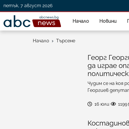
петък, 7 август 2026
Начало
Новини
Начало
Търсене
Георг Геор
да играе оп
политическ
Чудим се на коя р
Георгиев депута
16 юли
1199
Костадинов