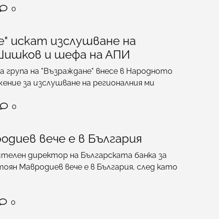
0
е" искат изслушване на
ишков и шефа на АПИ
 група на "Възраждане" внесе в Народното
ение за изслушване на регионалния ми
0
одиев вече е в България
телен директор на Българската банка за
тоян Мавродиев вече е в България, след като
0