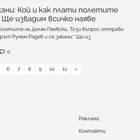
кани: Кой и как плати полетите
 Ще извадим всичко наяве
полетите на Делян Пеевски. Този въпрос отправи
ът Румен Радев и се закани:" Ще из
0
6
7
8
9
10
11
»
Реклама
Контакти