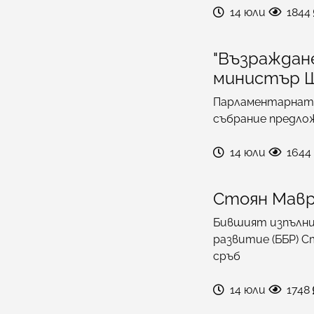
14 юли
1844
"Възраждан
министър Ш
Парламентарната
събрание предлож
14 юли
1644
Стоян Мавр
Бившият изпълни
развитие (ББР) С
сръб
14 юли
1748