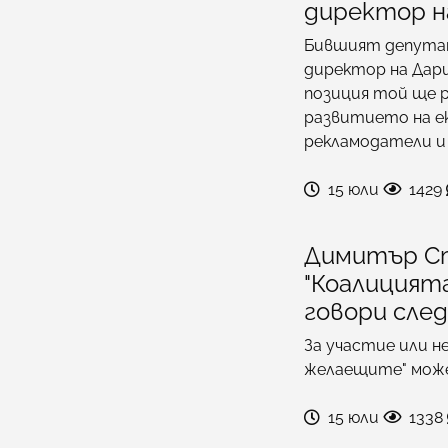
директор н
Бившият депутат
директор на Дари
позиция той ще 
развитието на е
рекламодатели и 
15 юли
1429
Димитър Ст
"Коалицият
говори след
За участие или не
желаещите" може
15 юли
1338