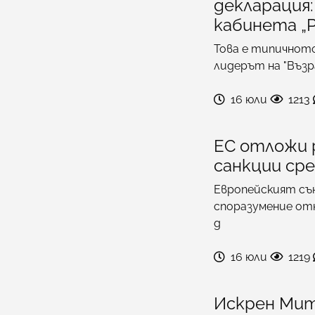
декларация:
кабинета „
Това е типичното
лидерът на "Въз
16 юли
1213
ЕС отложи 
санкции ср
Европейският съ
споразумение отн
д
16 юли
1219
Искрен Мит