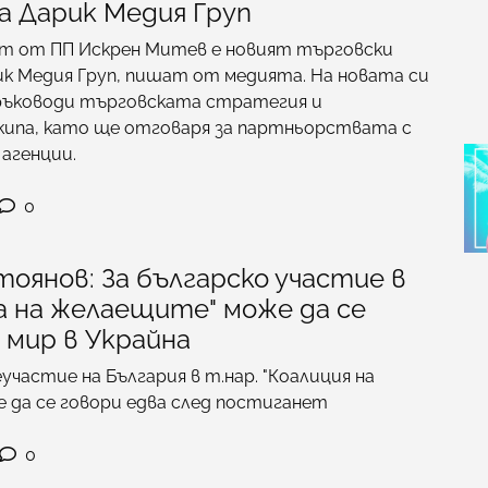
а Дарик Медия Груп
 от ПП Искрен Митев е новият търговски
к Медия Груп, пишат от медията. На новата си
ръководи търговската стратегия и
кипа, като ще отговаря за партньорствата с
агенции.
0
оянов: За българско участие в
а на желаещите" може да се
 мир в Украйна
участие на България в т.нар. "Коалиция на
 да се говори едва след постиганет
0