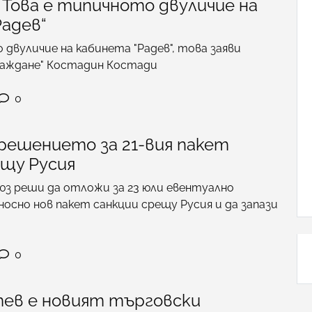
 Това е типичното двуличие на
Радев“
 двуличие на кабинета "Радев", това заяви
раждане" Костадин Костади
0
решението за 21-вия пакет
ещу Русия
юз реши да отложи за 23 юли евентуално
осно нов пакет санкции срещу Русия и да запази
0
ев е новият търговски