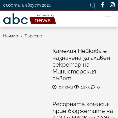
събота, 8 август 2026
Начало
Търсене
Камелия Нейкова е
назначена за главен
секретар на
Министерския
съвет
07 юли
1873
0
Ресорната комисия
прие бюджетите на
ДОО и НЗОК за 2026 г.