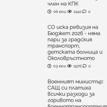
член на КПК
06 юли
2441
0
СО иска ревизия на
Бюджет 2026 - няма
пари за градския
транспорт,
детската болница и
Околовръстното
03 юли
1976
0
Военният министър:
САЩ си платиха
всички разходи за
горивото на
военнотранспортни