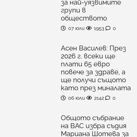
за най-уязвимите
групи в
обществото
07 юли
1953
0
Асен Василев: През
2026 г. всеки ще
плати 65 евро
повече за здраве, а
ще получи същото
като през миналата
06 юли
2142
0
Общото събрание
на ВАС избра съдия
Мариана Шотева за