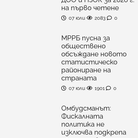
на първо четене
07 юли
2083
0
МРРБ пусна за
обществено
обсъждане новото
статистическо
райониране на
страната
07 юли
1901
0
Омбудсманът:
Фискалната
политика не
изключва подкрепа