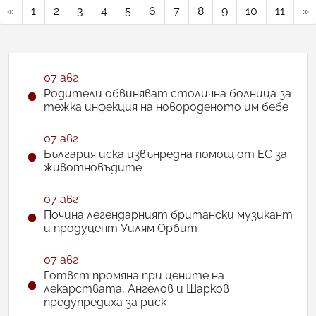
«
1
2
3
4
5
6
7
8
9
10
11
»
07 авг
Родители обвиняват столична болница за
тежка инфекция на новороденото им бебе
07 авг
България иска извънредна помощ от ЕС за
животновъдите
07 авг
Почина легендарният британски музикант
и продуцент Уилям Орбит
07 авг
Готвят промяна при цените на
лекарствата, Ангелов и Шарков
предупредиха за риск