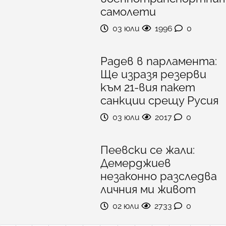
самолети
03 юли
1996
0
Радев в парламента:
Ще изразя резерви
към 21-вия пакет
санкции срещу Русия
03 юли
2017
0
Пеевски се жали:
Демерджиев
незаконно разследва
личния ми живот
02 юли
2733
0