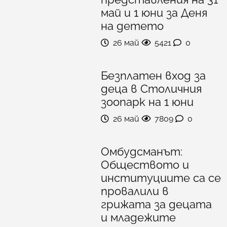
май и 1 юни за Деня
на детето
26 май
5421
0
Безплатен вход за
деца в Столичния
зоопарк на 1 юни
26 май
7809
0
Омбудсманът:
Обществото и
институциите са се
провалили в
грижата за децата
и младежите