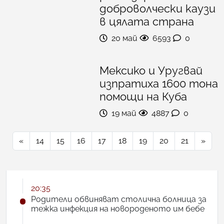
доброволчески каузи
в цялата страна
20 май
6593
0
Мексико и Уругвай
изпратиха 1600 тона
помощи на Куба
19 май
4887
0
«
14
15
16
17
18
19
20
21
»
20:35
Родители обвиняват столична болница за
тежка инфекция на новороденото им бебе