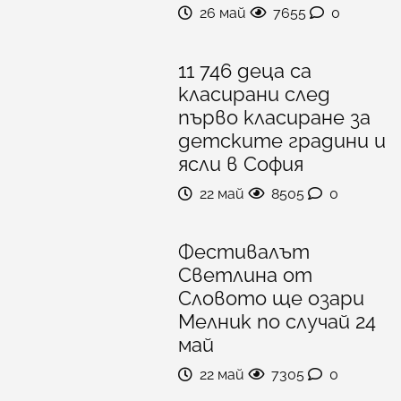
26 май
7655
0
11 746 деца са
класирани след
първо класиране за
детските градини и
ясли в София
22 май
8505
0
Фестивалът
Светлина от
Словото ще озари
Мелник по случай 24
май
22 май
7305
0