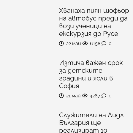
Хванаха пиян шофьор
на автобус преди да
вози ученици на
екскурзия до Русе
22 май
6158
0
Изтича важен срок
за детските
градини и ясли в
София
21 май
4267
0
Служители на Лидл
България ще
реализират 10