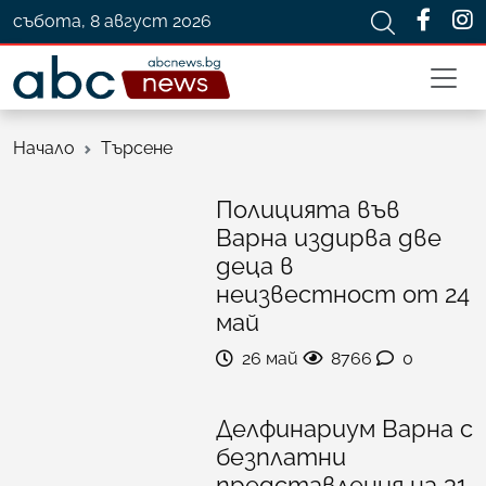
събота, 8 август 2026
Начало
Търсене
Полицията във
Варна издирва две
деца в
неизвестност от 24
май
26 май
8766
0
Делфинариум Варна с
безплатни
представления на 31