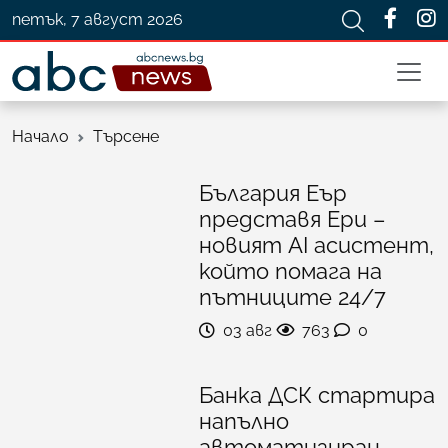
петък, 7 август 2026
Начало
Търсене
България Еър
представя Ери –
новият AI асистент,
който помага на
пътниците 24/7
03 авг
763
0
Банка ДСК стартира
напълно
автоматизиран