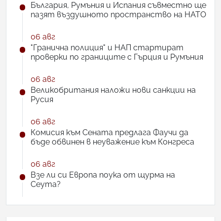
България, Румъния и Испания съвместно ще
пазят въздушното пространство на НАТО
06 авг
"Гранична полиция" и НАП стартират
проверки по границите с Гърция и Румъния
06 авг
Великобритания наложи нови санкции на
Русия
06 авг
Комисия към Сената предлага Фаучи да
бъде обвинен в неуважение към Конгреса
06 авг
Взе ли си Европа поука от щурма на
Сеута?