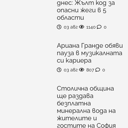
днес: Жълт код за
опасни жеги в 5
области
03 авг
1140
0
Ариана Гранде обяви
пауза в музикалната
си кариера
03 авг
807
0
Столична община
ще раздава
безплатна
минерална вода на
жителите и
гостите на София