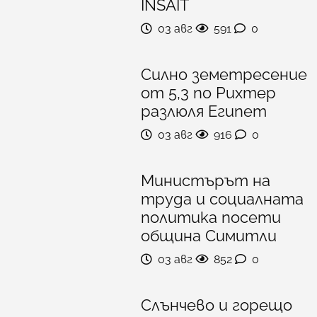
INSAIT
03 авг
591
0
Силно земетресение
от 5,3 по Рихтер
разлюля Египет
03 авг
916
0
Министърът на
труда и социалната
политика посети
община Симитли
03 авг
852
0
Слънчево и горещо