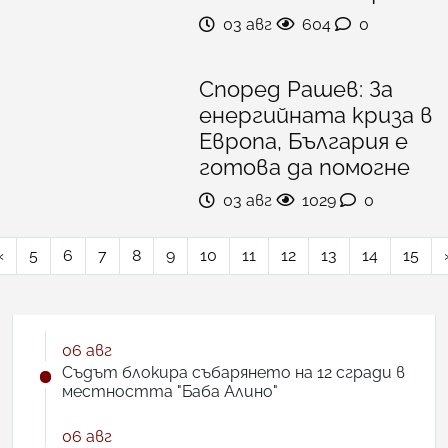
03 авг
604
0
Според Рашев: За
енергийната криза в
Европа, България е
готова да помогне
03 авг
1029
0
«
5
6
7
8
9
10
11
12
13
14
15
06 авг
Съдът блокира събарянето на 12 сгради в
местността "Баба Алино"
06 авг