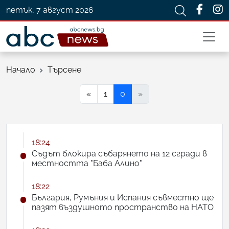
петък, 7 август 2026
Начало
Търсене
«
1
0
»
18:24
Съдът блокира събарянето на 12 сгради в
местността "Баба Алино"
18:22
България, Румъния и Испания съвместно ще
пазят въздушното пространство на НАТО