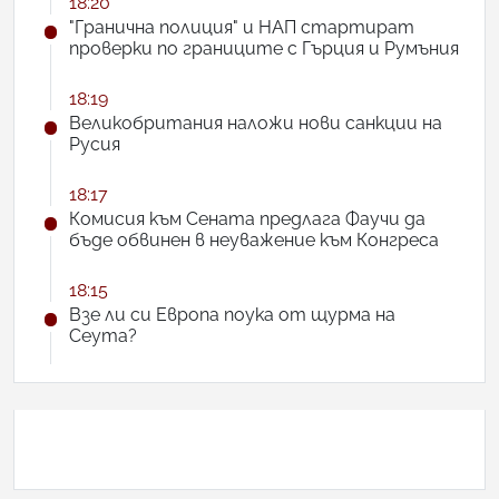
18:20
"Гранична полиция" и НАП стартират
проверки по границите с Гърция и Румъния
18:19
Великобритания наложи нови санкции на
Русия
18:17
Комисия към Сената предлага Фаучи да
бъде обвинен в неуважение към Конгреса
18:15
Взе ли си Европа поука от щурма на
Сеута?
АНКЕТА