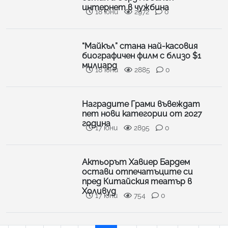
интернет в чужбина
18 юни
2972
0
“Майкъл” стана най-касовия
биографичен филм с близо $1
милиард
18 юни
2885
0
Наградите Грами въвеждат
пет нови категории от 2027
година
17 юни
2895
0
Актьорът Хавиер Бардем
остави отпечатъците си
пред Китайския театър в
Холивуд
17 юни
754
0