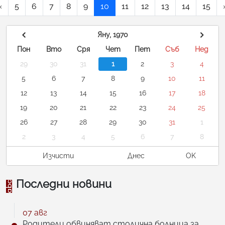
«
5
6
7
8
9
10
11
12
13
14
15
Яну, 1970
Пон
Вто
Сря
Чет
Пет
Съб
Нед
29
30
31
1
2
3
4
5
6
7
8
9
10
11
12
13
14
15
16
17
18
19
20
21
22
23
24
25
26
27
28
29
30
31
1
2
3
4
5
6
7
8
Изчисти
Днес
OK
Последни новини
07 авг
Родители обвиняват столична болница за