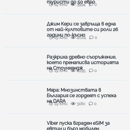
туристи до 50 евро
19 юни
3994
0
Джим Кери се завръща в една
от най-култовите си роли 26
години по-късно
19 юни
4024
0
Разкриха древно съоръжение,
което пренаписва историята
на Стоунхендж
19 юни
4295
0
Мяра: Мнозинствата в
България се гордеят с успеха
на DARA
19 юни
3180
0
Viber пуска вграден eSIM за
евтин и бърз мобилен