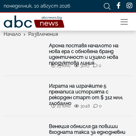
понеделник, 10 август 2026
Начало
Развлечения
Арома поставя началото на
нова ера с обновена бранд
идентичност и изцяло нова
продуктова линия
23 юни
3087
0
Играта на играчките 5
пренаписа историята с
рекорден старт от $ 312 млн.
глобално
22 юни
3048
0
Венеция обмисля да повиши
входната такса за еднодневни