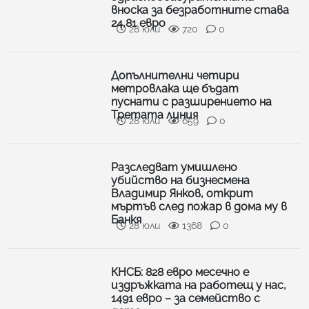
вноска за безработните става
24,81 евро
28 юли
720
0
Допълнителни четири
метровлака ще бъдат
пуснати с разширението на
Третата линия
28 юли
659
0
Разследват умишлено
убийство на бизнесмена
Владимир Янков, открит
мъртъв след пожар в дома му в
Банкя
28 юли
1368
0
КНСБ: 828 евро месечно е
издръжката на работещ у нас,
1491 евро – за семейство с