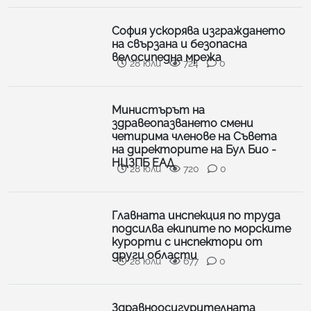
София ускорява изграждането
на свързана и безопасна
велосипедна мрежа
28 юли
724
0
Министърът на
здравеопазването смени
четирима членове на Съвета
на директорите на Бул Био -
НЦЗПБ ЕАД
28 юли
720
0
Главната инспекция по труда
подсилва екипите по морските
курорти с инспектори от
други области
28 юли
677
0
Здравноосигурителната