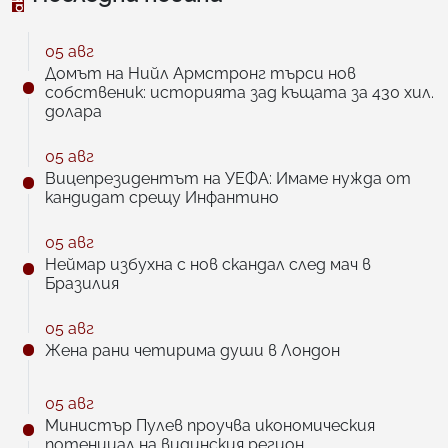
05 авг
Домът на Нийл Армстронг търси нов
собственик: историята зад къщата за 430 хил.
долара
05 авг
Вицепрезидентът на УЕФА: Имаме нужда от
кандидат срещу Инфантино
05 авг
Неймар избухна с нов скандал след мач в
Бразилия
05 авг
Жена рани четирима души в Лондон
05 авг
Министър Пулев проучва икономическия
потенциал на видинския регион