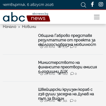
четвъртък, 6 август 2026
Начало
Новини
Община Габрово представя
резултатите от проекта за
екологосъобразна мобилност
28 юли
772
0
Министерството на
финансите преотвори емисия
5-годишни ДЦК
28 юли
622
0
Швейцарски круизен кораб с
238 души заседна на Дунав на
път за Видин
28 юли
741
0