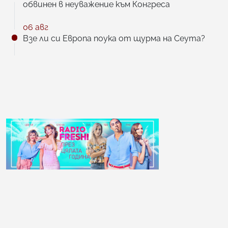
обвинен в неуважение към Конгреса
06 авг
Взе ли си Европа поука от щурма на Сеута?