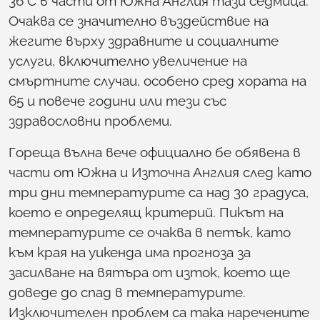
36°C в части от Южна Англия тази седмица.
Очаква се значително въздействие на
жегите върху здравните и социалните
услуги, включително увеличение на
смъртните случаи, особено сред хората на
65 и повече години или тези със
здравословни проблеми.
Гореща вълна вече официално бе обявена в
части от Южна и Източна Англия след като
три дни температурите са над 30 градуса,
което е определящ критерий. Пикът на
температурите се очаква в петък, като
към края на уикенда има прогноза за
засилване на вятъра от изток, което ще
доведе до спад в температурите.
Изключителен проблем са така наречените