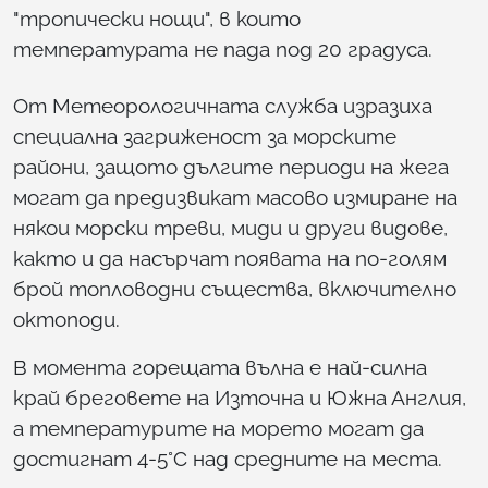
"тропически нощи", в които
температурата не пада под 20 градуса.
От Метеорологичната служба изразиха
специална загриженост за морските
райони, защото дългите периоди на жега
могат да предизвикат масово измиране на
някои морски треви, миди и други видове,
както и да насърчат появата на по-голям
брой топловодни същества, включително
октоподи.
В момента горещата вълна е най-силна
край бреговете на Източна и Южна Англия,
а температурите на морето могат да
достигнат 4-5°C над средните на места.