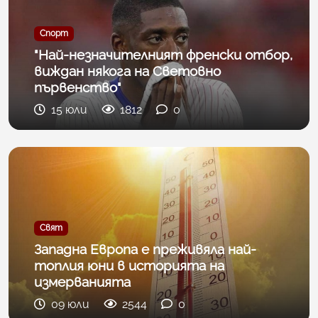
Спорт
"Най-незначителният френски отбор,
виждан някога на Световно
първенство"
15 юли
1812
0
Свят
Западна Европа е преживяла най-
топлия юни в историята на
измерванията
09 юли
2544
0