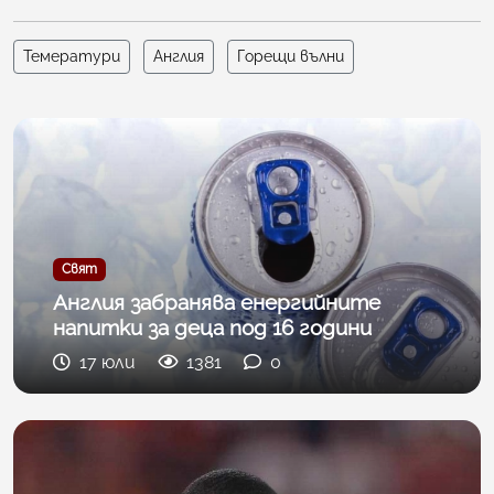
Темератури
Англия
Горещи вълни
Свят
Англия забранява енергийните
напитки за деца под 16 години
17 юли
1381
0