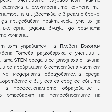
 система и електронните компоненти,
ониторинг и известяване в реално време.
да придобиват практически умения за
нженерни задачи, близки до реалната
те компании.
астният управител на Плевен Богомил
бена Тотева разговаряха с ученици и
ната STEM среда и се запознаха с начина,
гии се превръщат в естествена част от
 че модерната образователна среда,
ьорството с бизнеса са сред основните
 на професионалното образование и
то отговарят на потребностите на