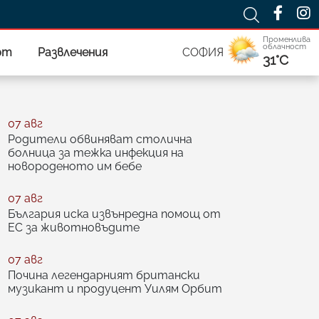
Променлива
облачност
рт
Развлечения
СОФИЯ
31°C
07 авг
Родители обвиняват столична
болница за тежка инфекция на
новороденото им бебе
07 авг
България иска извънредна помощ от
ЕС за животновъдите
07 авг
Почина легендарният британски
музикант и продуцент Уилям Орбит