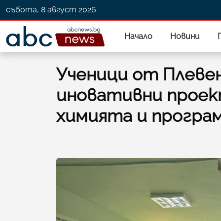
събота, 8 август 2026
Начало
Новини
Ученици от Плеве
иновативни проек
химията и програ