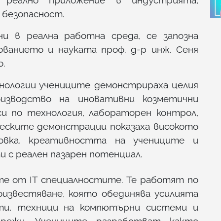
 безопасност.
и в реална работна среда, се запозна
ванието и науката проф. д-р инж. Сеня
о.
нологии учениците демонстрираха целия
изводство на иновативни козметични
си по технология, лабораторен контрол,
ческите демонстрации показаха високото
овка, креативността на учениците и
 с реален пазарен потенциал.
те от IT специалностите. Те работят по
известяване, която обединява усилията
ти, техници на компютърни системи и
режи. Учениците разработват както