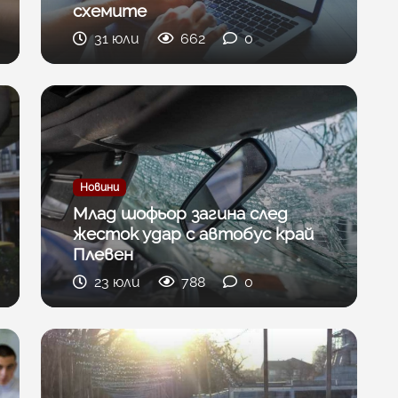
схемите
31 юли
662
0
Новини
Млад шофьор загина след
жесток удар с автобус край
Плевен
23 юли
788
0