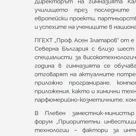
Директорът на гимназията Ка
училището през последните г
европейски проекти, партньорств
и успехите на учениците в национ
ПГЕХТ „Проф. Асен Златаров“ от 
Северна България с близо шест
специалисти за високотехнологи
година в гимназията се обучав
отговарят на актуалните потреб
приложно програмиране, ком
приложения, както и химични тех
парфюмерийно-козметичните, хо
В Плевен заместник-министър
форум „Приоритетни инвестици
технологии – фактори за инте