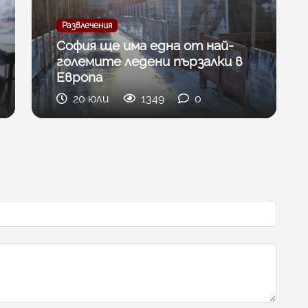
Развлечения
София ще има една от най-
големите ледени пързалки в
Европа
20 юли
1349
0