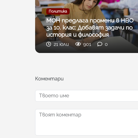
Политика
МОН предлага промени в НВО
за 10. клас: Добавят задачи по
история и философия
21 юли
901
0
Коментари