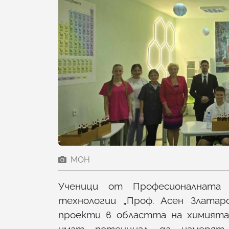
МОН
Ученици от Професионалната 
технологии „Проф. Асен Златар
проекти в областта на химията
имат потенциал да намерят 