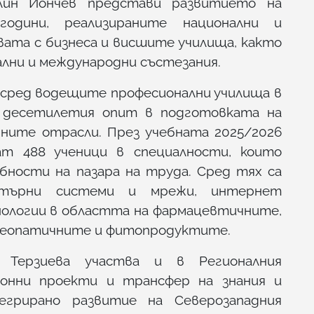
лин Йончев представи развитието на
одини, реализираните национални и
ата с бизнеса и висшите училища, както
ални и международни състезания.
е сред водещите професионални училища в
 десетилетия опит в подготовката на
чните отрасли. През учебната 2025/2026
ат 488 ученици в специалности, които
ности на пазара на труда. Сред тях са
пютърни системи и мрежи, интернет
нологии в областта на фармацевтичните,
меопатичните и фитопродуктите.
 Терзиева участва и в Регионалния
онни проекти и трансфер на знания и
грирано развитие на Северозападния