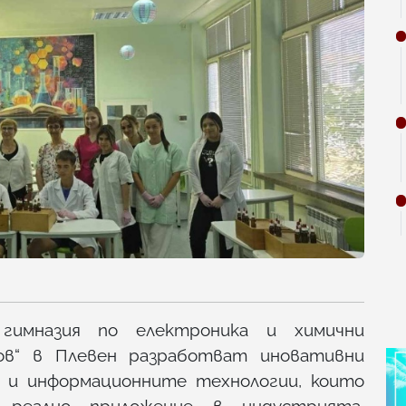
гимназия по електроника и химични
ов“ в Плевен разработват иновативни
 и информационните технологии, които
реално приложение в индустрията,