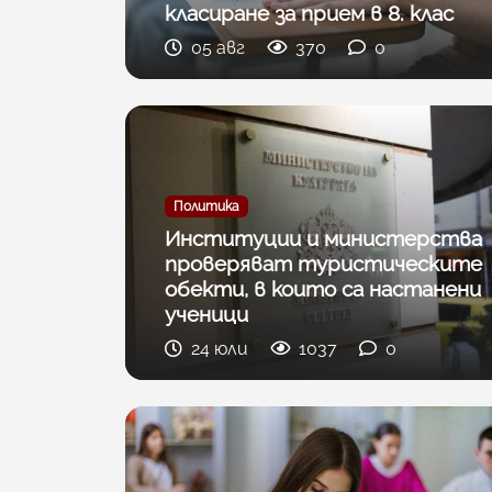
класиране за прием в 8. клас
05 авг
370
0
Политика
Институции и министерства
проверяват туристическите
обекти, в които са настанени
ученици
24 юли
1037
0