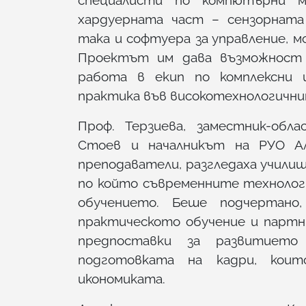
хардуерната част – сензорната
така и софтуера за управление, м
Проектът им дава възможност 
работа в екип по комплексни и
практика във високотехнологични
Проф. Терзиева, заместник-обл
Стоев и началникът на РУО Ал
преподаватели, разгледаха училищ
по който съвременните техноло
обучението. Беше подчертано,
практическото обучение и партн
предпоставки за развитието
подготовката на кадри, кои
икономиката.