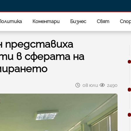
Политика
Коментари
Бизнес
Свят
Спо
н представиха
ти в сферата на
мирането
08 юли
2490