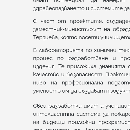
здравеопазването и системите за
С част от проектите, създаден
заместник-министърът на образо
Терзиева, която посети училищет
В лабораторията по химични тех
процес по разработване и про
изделия. Те приложиха знанията 
качество и безопасност. Практи
ниво на професионална подгот
умението им да създават продукти
Свои разработки имат и ученици
интелигентна система за пожаро
на бъдещи приложни програмис
специалисти по компютърни м