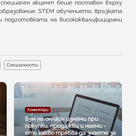
 специален акцент беше поставен върху
образование, STEM обучението, връзката
и подготовката на висококвалифицирани
Специалности
Коментари
Бум на онлайн измами при
покупки, продажби и наеми -
ето какво трябва да знаете за