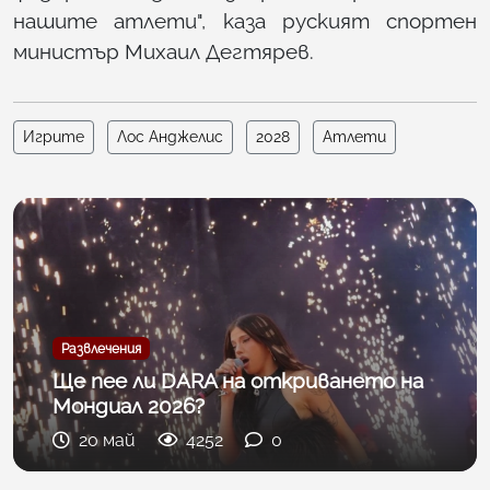
нашите атлети", каза руският спортен
министър Михаил Дегтярев.
Игрите
Лос Анджелис
2028
Атлети
Развлечения
Ще пее ли DARA на откриването на
Мондиал 2026?
20 май
4252
0