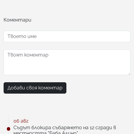
Коментари
Добави своя коментар
06 авг
Съдът блокира събарянето на 12 сгради в
местността "Баба Алино"