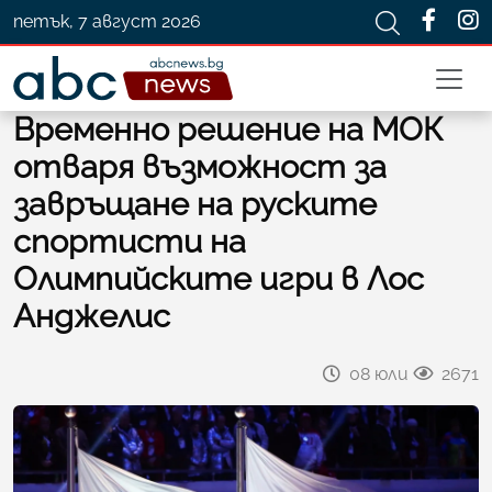
петък, 7 август 2026
Временно решение на МОК
отваря възможност за
завръщане на руските
спортисти на
Олимпийските игри в Лос
Анджелис
08 юли
2671