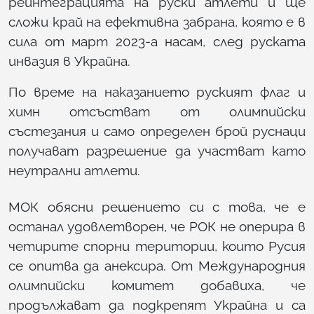
реинтеграцията на руски атлети и ще
сложи край на ефективна забрана, която е в
сила от март 2023-а насам, след руската
инвазия в Украйна.
По време на наказанието руският флаг и
химн отсъстват от олимпийски
състезания и само определен брой руснаци
получават разрешение да участват като
неутрални атлети.
МОК обясни решението си с това, че е
останал удовлетворен, че РОК не оперира в
четирите спорни територии, които Русия
се опитва да анексира. От Международния
олимпийски комитет добавиха, че
продължават да подкрепят Украйна и са