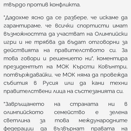
твърдо против конфликта.
"Дадохме ясно да се разбере, че искаме да
гарантираме, че всички спортисти имат
възможността да участват на Олимпийски
игри и не трябва да бъдат отговорни за
действията на правителството си. За
това говори и решението ни", коментира
президентът на МОК Кърсти Ковънтри,
потвърждавайки, че МОК няма да провежда
събития в Русия или да кани техни
правителствени лица на състезанията си.
"Завръщането на страната ни в
олимпийското семейство е зелена
светлина за това международните
федерации да възвърнат правата на