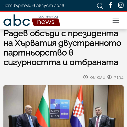
четвъртък, 6 август 2026
Радев обсъди с президента
на Хърватия двустранното
партньорство в
сигурността и отбраната
08 юли
3134