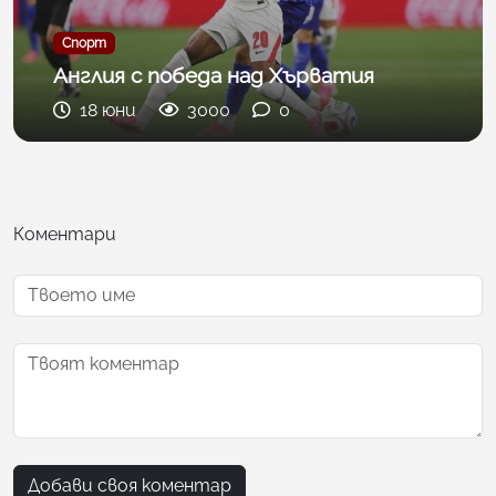
Спорт
Англия с победа над Хърватия
18 юни
3000
0
Коментари
Добави своя коментар