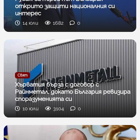
открито защити националния си
интерес
14 юли
1682
0
Свят
Хърватия бърза с договор с
Райнметал, докато България ревизира
споразуменията си
10 юли
3104
0