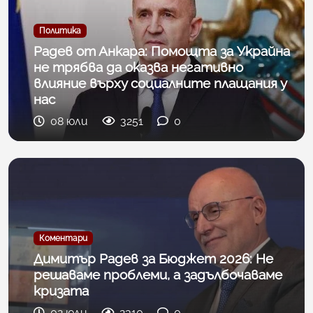
Политика
Радев от Анкара: Помощта за Украйна
не трябва да оказва негативно
влияние върху социалните плащания у
нас
08 юли
3251
0
Коментари
Димитър Радев за Бюджет 2026: Не
решаваме проблеми, а задълбочаваме
кризата
02 юли
2310
0