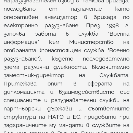
на разузнавателен взвод в танкова бригада,
последвано от назначение като
оперативен анализатор в бригада по
електронно разузнаване. През 1998 г.
започва работа в служба "Военна
информация" към Министерство на
отбраната (понастоящем служба "Военно
разузнаване"), където последователно
заема различни длъжности, включително
заместник-директор на Службата.
Притежава опит в сферата на
дипломацията и взаимодействието със
специалните и разузнавателни служби на
партньорски държави и съответните
структури на НАТО и ЕС, придобити при
задграничните му мандати в службите на