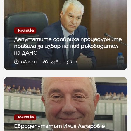
Политика
Депутатите одобриха процедурните
правила за избор на нов ръководител
на ДАНС
08 юли
3460
0
Политика
Евродепутатът Илия Лазаров е