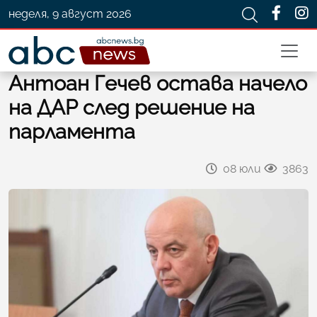
неделя, 9 август 2026
Антоан Гечев остава начело
на ДАР след решение на
парламента
08 юли
3863