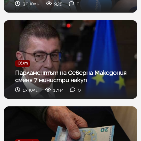
30 юли
935
0
Свят
Парламентът на Северна Македония
сменя 7 министри накуп
13 юли
1794
0