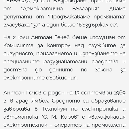
ГЕРБ-СДС, ДПС и "Възраждане", против бяха
от "Демократична България". Двама
депутати от "Продължаваме промяната"
гласуваха "за", а един беше "въздържал се".
На 2 юли Антоан Гечев беше изслушан от
Комисията за контрол над службите за
сигурност, прилагането и използването на
специалните разузнавателни средства и
достъпа до данните по Закона за
електронните съобщения.
Антоан Гечев е роден на 13 септември 1969
г. в град Ямбол. Средното си образование
завършва в Техникум по електроника и
автоматика "С. М. Киров" с квалификация
електротехник – оператор на промишлени