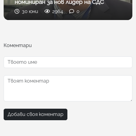
номиниран за нов лидер на СДС
30 юни
2964
0
Коментари
Добави своя коментар