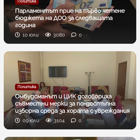
Политика
Парламентът прие на първо четене
бюджета на ДОО за следващата
година
10 юли
3080
0
Политика
Омбудсманът и ЦИК договориха
съвместни мерки за по-достъпна
изборна среда за хората с увреждания
09 юли
3104
0