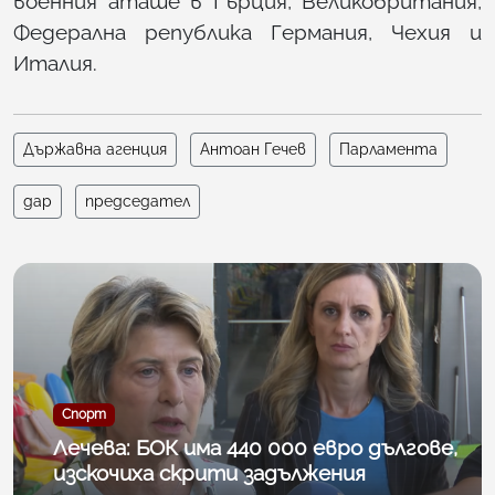
военния аташе в Гърция, Великобритания,
Федерална република Германия, Чехия и
Италия.
Държавна агенция
Антоан Гечев
Парламента
дар
председател
Спорт
Лечева: БОК има 440 000 евро дългове,
изскочиха скрити задължения