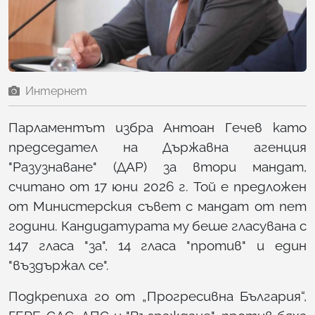
Интернет
Парламентът избра Антоан Гечев като
председател на Държавна агенция
"Разузнаване" (ДАР) за втори мандат,
считано от 17 юни 2026 г. Той е предложен
от Министерския съвет с мандат от пет
години. Кандидатурата му беше гласувана с
147 гласа "за", 14 гласа "против" и един
"въздържал се".
Подкрепиха го от „Прогресивна България“,