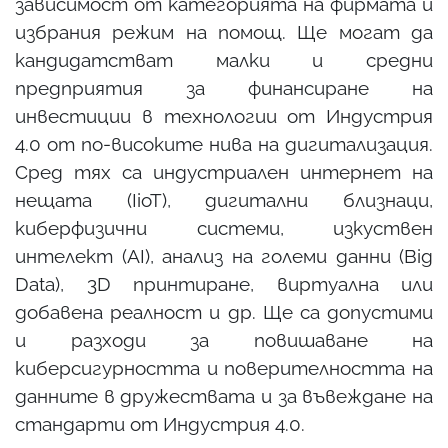
зависимост от категорията на фирмата и
избрания режим на помощ. Ще могат да
кандидатстват малки и средни
предприятия за финансиране на
инвестиции в технологии от Индустрия
4.0 от по-високите нива на дигитализация.
Сред тях са индустриален интернет на
нещата (IioT), дигитални близнаци,
киберфизични системи, изкуствен
интелект (AI), анализ на големи данни (Big
Data), 3D принтиране, виртуална или
добавена реалност и др. Ще са допустими
и разходи за повишаване на
киберсигурността и поверителността на
данните в дружествата и за въвеждане на
стандарти от Индустрия 4.0.