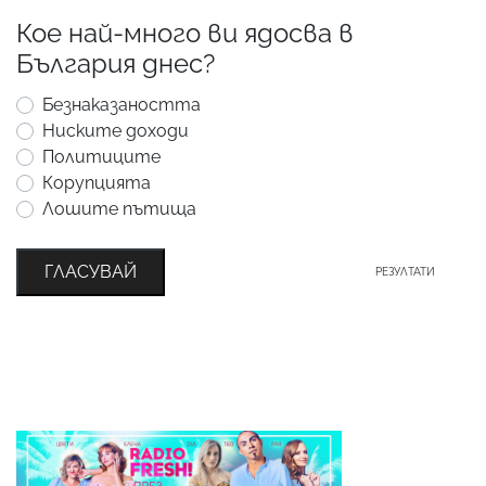
Кое най-много ви ядосва в
България днес?
Безнаказаността
Ниските доходи
Политиците
Корупцията
Лошите пътища
ГЛАСУВАЙ
РЕЗУЛТАТИ