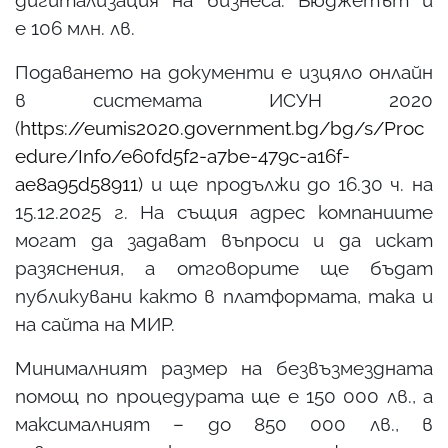
дигитализация на бизнеса. Бюджетът й
е 106 млн. лв.
Подаването на документи е изцяло онлайн
в системата ИСУН 2020
(
https://eumis2020.government.bg/bg/s/Proc
edure/Info/e60fd5f2-a7be-479c-a16f-
ae8a95d58911
) и ще продължи до 16.30 ч. на
15.12.2025 г. На същия адрес компаниите
могат да задават въпроси и да искат
разяснения, а отговорите ще бъдат
публикувани както в платформата, така и
на сайта на МИР.
Минималният размер на безвъзмездната
помощ по процедурата ще е 150 000 лв., а
максималният – до 850 000 лв., в