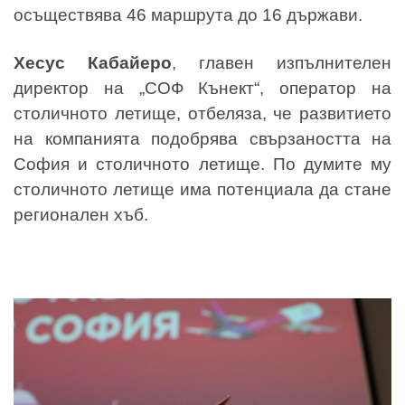
осъществява 46 маршрута до 16 държави.
Хесус Кабайеро
, главен изпълнителен
директор на „СОФ Кънект“, оператор на
столичното летище, отбеляза, че развитието
на компанията подобрява свързаността на
София и столичното летище. По думите му
столичното летище има потенциала да стане
регионален хъб.