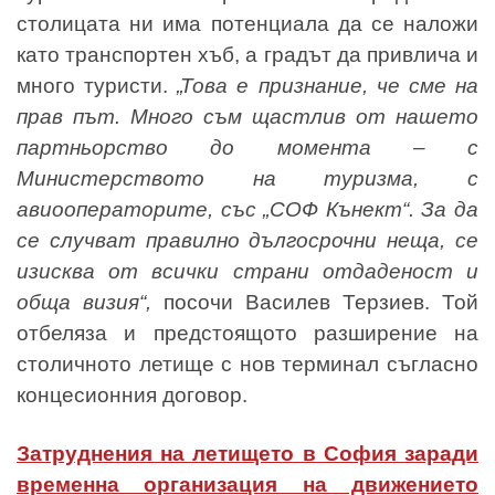
столицата ни има потенциала да се наложи
като транспортен хъб, а градът да привлича и
много туристи.
„Това е признание, че сме на
прав път. Много съм щастлив от нашето
партньорство до момента – с
Министерството на туризма, с
авиооператорите, със „СОФ Кънект“. За да
се случват правилно дългосрочни неща, се
изисква от всички страни отдаденост и
обща визия“,
посочи Василев Терзиев. Той
отбеляза и предстоящото разширение на
столичното летище с нов терминал съгласно
концесионния договор.
Затруднения на летището в София заради
временна организация на движението