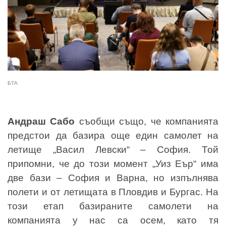
БТА
Андраш Сабо
съобщи също, че компанията
предстои да базира още един самолет на
летище „Васил Левски“ – София. Той
припомни, че до този момент „Уиз Еър“ има
две бази – София и Варна, но изпълнява
полети и от летищата в Пловдив и Бургас. На
този етап базираните самолети на
компанията у нас са осем, като тя