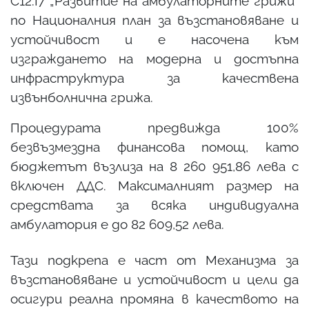
C12.I7 „Развитие на амбулаторните грижи“
по Националния план за възстановяване и
устойчивост и е насочена към
изграждането на модерна и достъпна
инфраструктура за качествена
извънболнична грижа.
Процедурата предвижда 100%
безвъзмездна финансова помощ, като
бюджетът възлиза на 8 260 951,86 лева с
включен ДДС. Максималният размер на
средствата за всяка индивидуална
амбулатория е до 82 609,52 лева.
Тази подкрепа е част от Механизма за
възстановяване и устойчивост и цели да
осигури реална промяна в качеството на